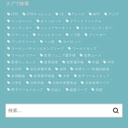
タグで検索
ITTF
ITTFチャレンジ
T2
Tリーグ
WTT
アジア
インターハイ
オリンピック
グランドファイナル
コンテンダー
ジュニアサーキット
スターコンテンダー
スマッシュ
チャンピオンズ
ツブ高
フィーダー
ブンデスリーガ
ペン粒
ヨーロッパ
ヨーロッパチャンピオンズリーグ
ワールドカップ
ワールドツアー
世界ジュニア選手権
世界ユース
世界ランキング
世界卓球
世界選手権
中国
中学
全日学
全日本選手権
卓球
卓球ラバー性能比較表
卓球動画
卓球選手情報
大学
女子ワールドカップ
小学生
日本代表
日本代表選考会
日本卓球リーグ
男子ワールドカップ
社会人
超級リーグ
高校
検
索: