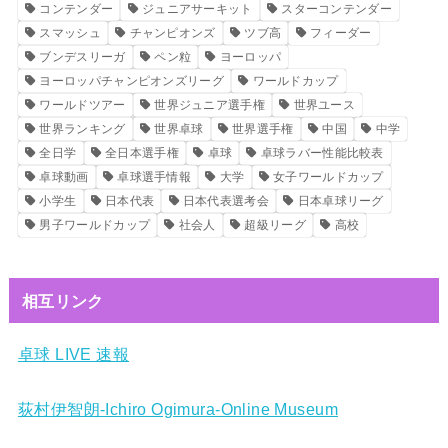
コンテンダー
ジュニアサーキット
スターコンテンダー
スマッシュ
チャンピオンズ
ツブ高
フィーダー
ブンデスリーガ
ペン粒
ヨーロッパ
ヨーロッパチャンピオンズリーグ
ワールドカップ
ワールドツアー
世界ジュニア選手権
世界ユース
世界ランキング
世界卓球
世界選手権
中国
中学
全日学
全日本選手権
卓球
卓球ラバー性能比較表
卓球動画
卓球選手情報
大学
女子ワールドカップ
小学生
日本代表
日本代表選考会
日本卓球リーグ
男子ワールドカップ
社会人
超級リーグ
高校
相互リンク
卓球 LIVE 速報
荻村伊智朗-Ichiro Ogimura-Online Museum