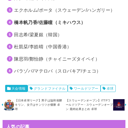
エクホルム/ポータ（スウェーデン/ハンガリー）
橋本帆乃香/佐藤瞳（ミキハウス）
田志希/梁夏銀（韓国）
杜凱栞/李皓晴（中国香港）
陳思羽/鄭怡静（チャイニーズタイペイ）
バラゾバ/マテロバ（スロバキア/チェコ）
大会情報
グランドファイナル
ワールドツアー
卓球
【日本卓球リーグ】男子は協和発酵
【スウェーデンオープン】ITTFワ
キリン、女子はサンリツが優勝 卓
ールドツアー・スウェーデンオープ
球
ン 最終結果まとめ 卓球
人気の記事