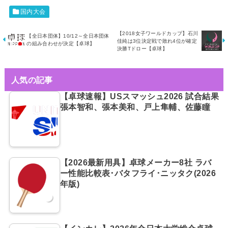
国内大会
【2018女子ワールドカップ】石川
【全日本団体】10/12～全日本団体
佳純は3位決定戦で敗れ4位が確定
の組み合わせが決定【卓球】
決勝Tドロー【卓球】
人気の記事
【卓球速報】USスマッシュ2026 試合結果
張本智和、張本美和、戸上隼輔、佐藤瞳
【2026最新用具】卓球メーカー8社 ラバ
ー性能比較表･バタフライ･ニッタク(2026
年版)