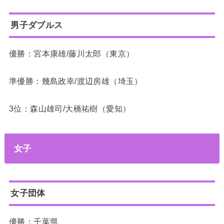
男子ダブルス
優勝：宮本康雄/藤川太郎（東京）
準優勝：幾島政幸/渡辺房雄（埼玉）
3位：森山雄司/大橋祐樹（愛知）
女子
女子団体
優勝：千葉県