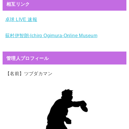
相互リンク
卓球 LIVE 速報
荻村伊智朗-Ichiro Ogimura-Online Museum
管理人プロフィール
【名前】ツブダカマン