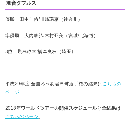
混合ダブルス
優勝：田中佳佑/川崎瑞恵（神奈川）
準優勝：大内康弘/木村亜美（宮城/北海道）
3位：幾島政幸/橋本良枝（埼玉）
平成29年度 全国ろうあ者卓球選手権の結果は
こちらの
ページ
。
2018年
ワールドツアー
の
開催スケジュール
と
全結果
は
こちらのページ
。