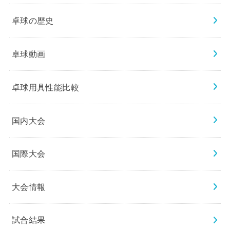
卓球の歴史
卓球動画
卓球用具性能比較
国内大会
国際大会
大会情報
試合結果