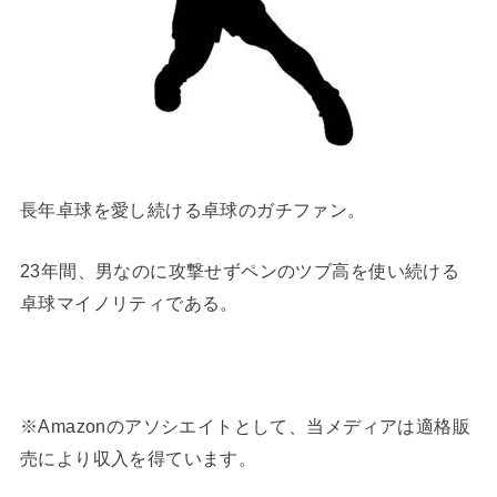
長年卓球を愛し続ける卓球のガチファン。
23年間、男なのに攻撃せずペンのツブ高を使い続ける
卓球マイノリティである。
※Amazonのアソシエイトとして、当メディアは適格販
売により収入を得ています。