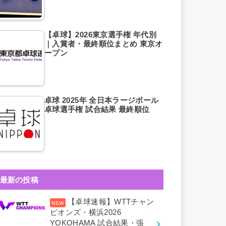
【卓球】2026東京選手権 年代別
｜入賞者・最終順位まとめ 東京オ
ープン
卓球 2025年 全日本ラージボール
卓球選手権 試合結果 最終順位
最新の投稿
【卓球速報】WTTチャン
ピオンズ・横浜2026
YOKOHAMA 試合結果・張