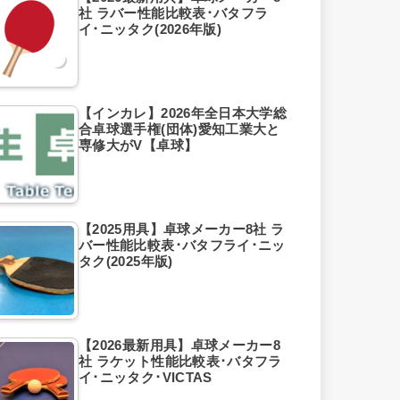
社 ラバー性能比較表･バタフラ
イ･ニッタク(2026年版)
【インカレ】2026年全日本大学総
合卓球選手権(団体)愛知工業大と
専修大がV【卓球】
【2025用具】卓球メーカー8社 ラ
バー性能比較表･バタフライ･ニッ
タク(2025年版)
【2026最新用具】卓球メーカー8
社 ラケット性能比較表･バタフラ
イ･ニッタク･VICTAS