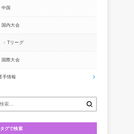
中国
国内大会
Tリーグ
国際大会
選手情報
検
索:
タグで検索