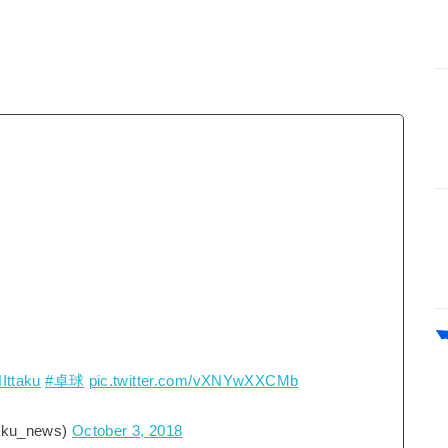
Ittaku
#卓球
pic.twitter.com/vXNYwXXCMb
ku_news)
October 3, 2018