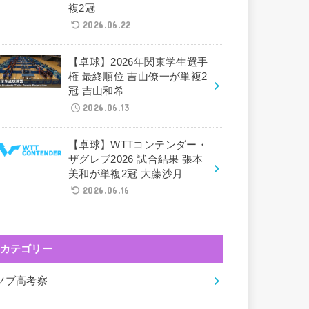
複2冠
2026.06.22
【卓球】2026年関東学生選手
権 最終順位 吉山僚一が単複2
冠 吉山和希
2026.06.13
【卓球】WTTコンテンダー・
ザグレブ2026 試合結果 張本
美和が単複2冠 大藤沙月
2026.06.16
カテゴリー
ツブ高考察