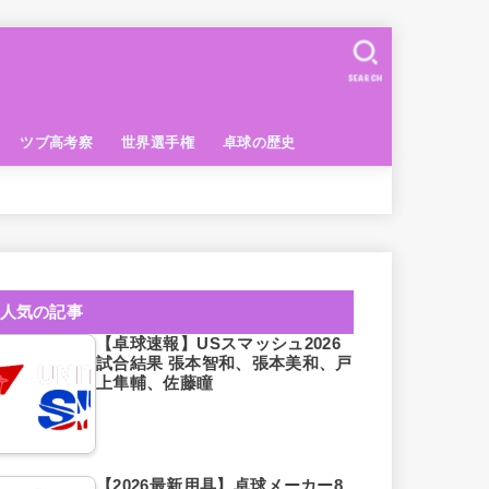
SEARCH
ツブ高考察
世界選手権
卓球の歴史
人気の記事
【卓球速報】USスマッシュ2026
試合結果 張本智和、張本美和、戸
上隼輔、佐藤瞳
【2026最新用具】卓球メーカー8