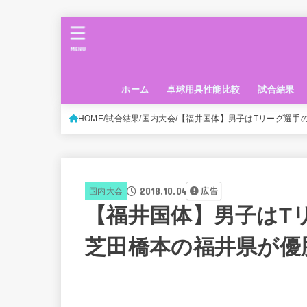
MENU
ホーム
卓球用具性能比較
試合結果
HOME
試合結果
国内大会
【福井国体】男子はTリーグ選手
2018.10.04
国内大会
広告
【福井国体】男子はT
芝田橋本の福井県が優