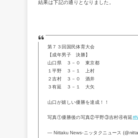
結果は下記の通りとなりました。
第７３回国民体育大会
【成年男子 決勝】
山口県 ３－０ 東京都
１平野 ３－１ 上村
２吉村 ３－０ 酒井
３有延 ３－１ 大矢
山口が嬉しい優勝を達成！！
写真①優勝後の写真②平野③吉村④有延
#N
— Nittaku News-ニッタクニュース (@nitta