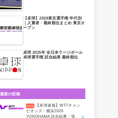
【卓球】2026東京選手権 年代別
｜入賞者・最終順位まとめ 東京オ
ープン
卓球 2025年 全日本ラージボール
卓球選手権 試合結果 最終順位
最新の投稿
【卓球速報】WTTチャン
ピオンズ・横浜2026
YOKOHAMA 試合結果・張