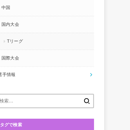
中国
国内大会
Tリーグ
国際大会
選手情報
検
索:
タグで検索