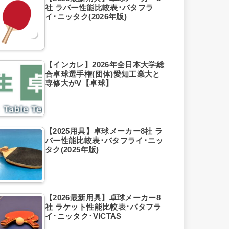
社 ラバー性能比較表･バタフラ
イ･ニッタク(2026年版)
【インカレ】2026年全日本大学総
合卓球選手権(団体)愛知工業大と
専修大がV【卓球】
【2025用具】卓球メーカー8社 ラ
バー性能比較表･バタフライ･ニッ
タク(2025年版)
【2026最新用具】卓球メーカー8
社 ラケット性能比較表･バタフラ
イ･ニッタク･VICTAS