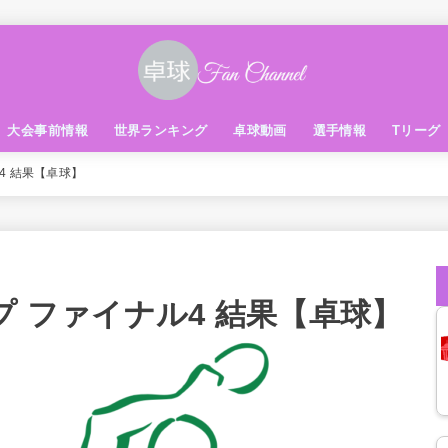
大会事前情報
世界ランキング
卓球動画
選手情報
Tリーグ
ル4 結果【卓球】
カップ ファイナル4 結果【卓球】