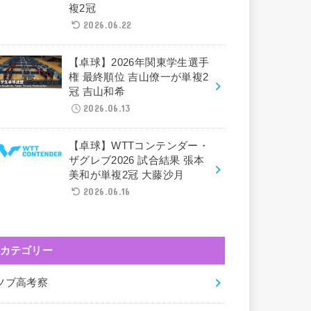
複2冠
2026.06.22
【卓球】2026年関東学生選手
権 最終順位 吉山僚一が単複2
冠 吉山和希
2026.06.13
【卓球】WTTコンテンダー・
ザグレブ2026 試合結果 張本
美和が単複2冠 大藤沙月
2026.06.16
カテゴリー
ツブ高考察