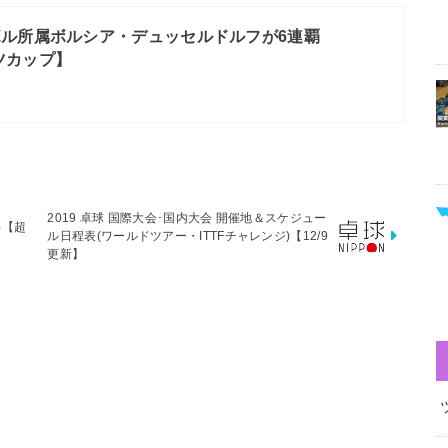
ル所属ボルシア・デュッセルドルフが6連覇
ドイツカップ】
2019 卓球 国際大会･国内大会 開催地＆スケジュー
2)【超
ル日程表(ワールドツアー・ITTFチャレンジ)【12/9
更新】