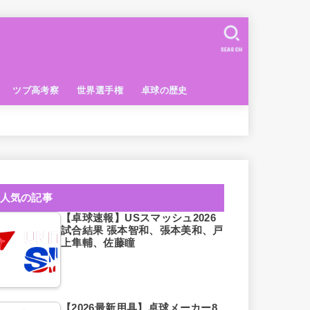
SEARCH
ツブ高考察
世界選手権
卓球の歴史
人気の記事
【卓球速報】USスマッシュ2026
試合結果 張本智和、張本美和、戸
上隼輔、佐藤瞳
【2026最新用具】卓球メーカー8