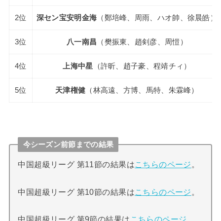
2位
深セン宝安明金海
（鄭培峰、周雨、ハオ帥、徐晨皓）
3位
八一南昌
（樊振東、趙剣彦、周愷）
4位
上海中星
（許昕、趙子豪、程靖チィ）
5位
天津権健
（林高遠、方博、馬特、朱霖峰）
今シーズン前節までの結果
中国超級リーグ 第11節の結果は
こちらのページ
。
中国超級リーグ 第10節の結果は
こちらのページ
。
中国超級リーグ 第9節の結果は
こちらのページ
。