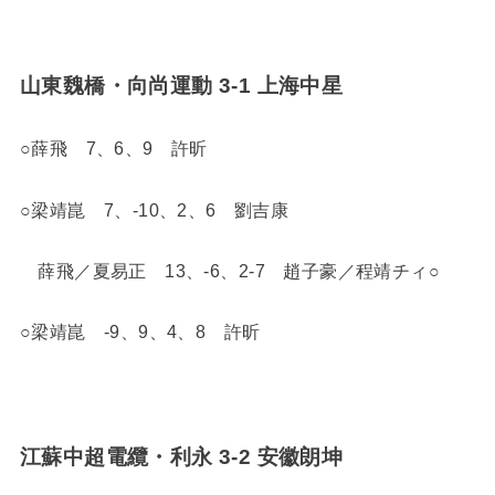
山東魏橋・向尚運動 3-1 上海中星
○薛飛 7、6、9 許昕
○梁靖崑 7、-10、2、6 劉吉康
薛飛／夏易正 13、-6、2-7 趙子豪／程靖チィ○
○梁靖崑 -9、9、4、8 許昕
江蘇中超電纜・利永 3-2 安徽朗坤