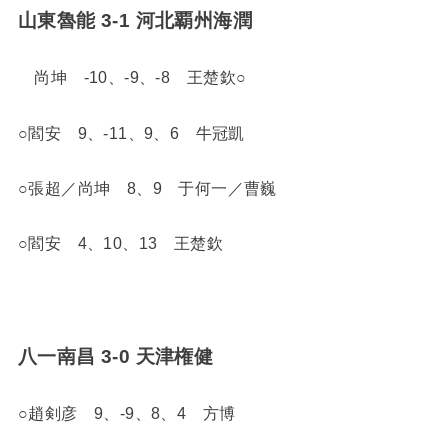
山東魯能 3-1 河北覇州海潤
尚坤 -10、-9、-8 王楚欽○
○閻安 9、-11、9、6 牛冠凱
○張超／尚坤 8、9 于何一／曹巍
○閻安 4、10、13 王楚欽
八一南昌 3-0 天津権健
○趙剣彦 9、-9、8、4 方博