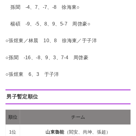
孫聞 -4、7、-7、-8 徐海東○
楊碩 -9、-5、8、9、5-7 周啓豪○
○張煜東／林晨 10、8 徐海東／于子洋
○孫聞 -16、-8、9、3、7-4 周啓豪
○張煜東 6、3 于子洋
男子暫定順位
順位
チーム
1位
山東魯能
（閻安、尚坤、張超）