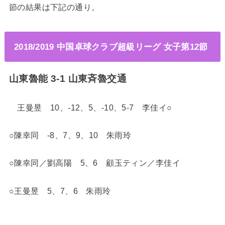
節の結果は下記の通り。
2018/2019 中国卓球クラブ超級リーグ 女子第12節
山東魯能 3-1 山東斉魯交通
王曼昱 10、-12、5、-10、5-7 李佳イ○
○陳幸同 -8、7、9、10 朱雨玲
○陳幸同／劉高陽 5、6 顧玉ティン／李佳イ
○王曼昱 5、7、6 朱雨玲