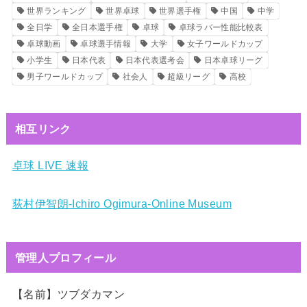
世界ランキング
世界卓球
世界選手権
中国
中学
全日学
全日本選手権
卓球
卓球ラバー性能比較表
卓球動画
卓球選手情報
大学
女子ワールドカップ
小学生
日本代表
日本代表選考会
日本卓球リーグ
男子ワールドカップ
社会人
超級リーグ
高校
相互リンク
卓球 LIVE 速報
荻村伊智朗-Ichiro Ogimura-Online Museum
管理人プロフィール
【名前】ツブダカマン