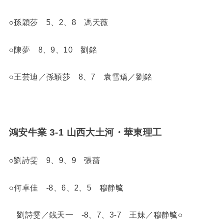
○孫穎莎 5、2、8 馮天薇
○陳夢 8、9、10 劉銘
○王芸迪／孫穎莎 8、7 袁雪矯／劉銘
鴻安牛業 3-1 山西大土河・華東理工
○劉詩雯 9、9、9 張薔
○何卓佳 -8、6、2、5 穆静毓
劉詩雯／銭天一 -8、7、3-7 王妹／穆静毓○