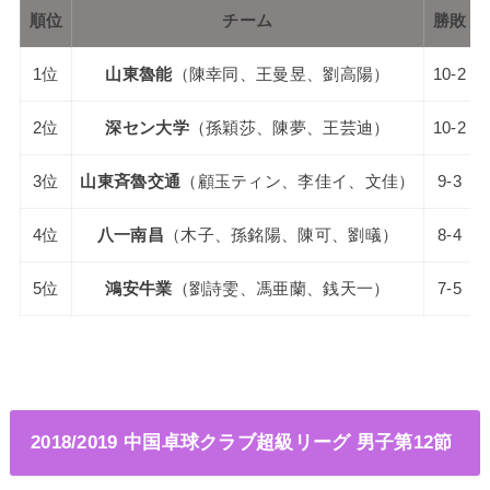
順位
チーム
勝敗
1位
山東魯能
（陳幸同、王曼昱、劉高陽）
10-2
2位
深セン大学
（孫穎莎、陳夢、王芸迪）
10-2
3位
山東斉魯交通
（顧玉ティン、李佳イ、文佳）
9-3
4位
八一南昌
（木子、孫銘陽、陳可、劉㬢）
8-4
5位
鴻安牛業
（劉詩雯、馮亜蘭、銭天一）
7-5
2018/2019 中国卓球クラブ超級リーグ 男子第12節