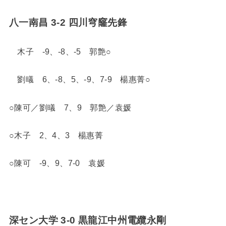
八一南昌 3-2 四川穹窿先鋒
木子 -9、-8、-5 郭艶○
劉㬢 6、-8、5、-9、7-9 楊惠菁○
○陳可／劉㬢 7、9 郭艶／袁媛
○木子 2、4、3 楊惠菁
○陳可 -9、9、7-0 袁媛
深セン大学 3-0 黒龍江中州電纜永剛