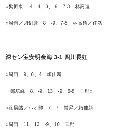
○樊振東 -4、4、3、-9、7-3 林高遠
○周愷／趙剣彦 8、-9、7-5 林高遠／任浩
深セン宝安明金海 3-1 四川長虹
○周雨 9、8、4 頼佳新
鄭培峰 8、-9、13、-9、6-8 匡励○
○徐晨皓／ハオ帥 7、7 厳昇／頼佳新
○周雨 11、13、-9、10 匡励