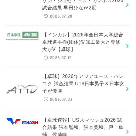
サン・ジョゼ・ドス・カンポス2026
試合結果 早田ひなが2冠
2026.07.28
【インカレ】2026年全日本大学総合
卓球選手権(団体)愛知工業大と専修
大がV【卓球】
2026.07.19
【卓球】2026年アジアユース・バン
コク 試合結果 U19日本男子＆日本女
子が優勝
2026.07.03
【卓球速報】USスマッシュ2026 試
合結果 張本智和、張本美和、戸上隼
輔、佐藤瞳