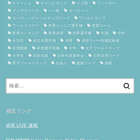
スマッシュ
チャンピオンズ
ツブ高
フィーダー
ブンデスリーガ
ペン粒
ヨーロッパ
ヨーロッパチャンピオンズリーグ
ワールドカップ
ワールドツアー
世界ジュニア選手権
世界ユース
世界ランキング
世界卓球
世界選手権
中国
中学
全日学
全日本選手権
卓球
卓球ラバー性能比較表
卓球動画
卓球選手情報
大学
女子ワールドカップ
小学生
日本代表
日本代表選考会
日本卓球リーグ
男子ワールドカップ
社会人
超級リーグ
高校
検
索:
相互リンク
卓球 LIVE 速報