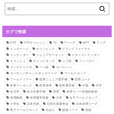
検
索:
タグで検索
ITTF
ITTFチャレンジ
T2
Tリーグ
WTT
アジア
インターハイ
オリンピック
グランドファイナル
コンテンダー
ジュニアサーキット
スターコンテンダー
スマッシュ
チャンピオンズ
ツブ高
フィーダー
ブンデスリーガ
ペン粒
ヨーロッパ
ヨーロッパチャンピオンズリーグ
ワールドカップ
ワールドツアー
世界ジュニア選手権
世界ユース
世界ランキング
世界卓球
世界選手権
中国
中学
全日学
全日本選手権
卓球
卓球ラバー性能比較表
卓球動画
卓球選手情報
大学
女子ワールドカップ
小学生
日本代表
日本代表選考会
日本卓球リーグ
男子ワールドカップ
社会人
超級リーグ
高校