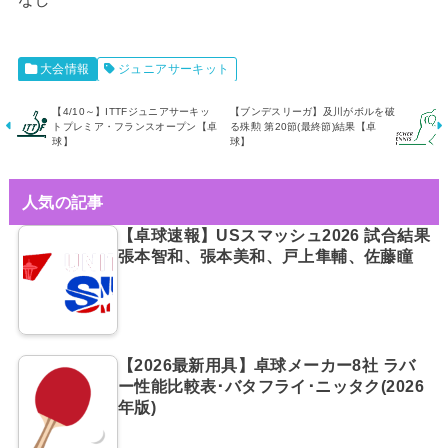
大会情報
ジュニアサーキット
【4/10～】ITTFジュニアサーキッ
【ブンデスリーガ】及川がボルを破
トプレミア・フランスオープン【卓
る殊勲 第20節(最終節)結果【卓
球】
球】
人気の記事
【卓球速報】USスマッシュ2026 試合結果
張本智和、張本美和、戸上隼輔、佐藤瞳
【2026最新用具】卓球メーカー8社 ラバ
ー性能比較表･バタフライ･ニッタク(2026
年版)