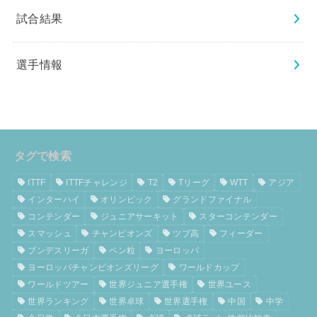
試合結果
選手情報
タグで検索
ITTF
ITTFチャレンジ
T2
Tリーグ
WTT
アジア
インターハイ
オリンピック
グランドファイナル
コンテンダー
ジュニアサーキット
スターコンテンダー
スマッシュ
チャンピオンズ
ツブ高
フィーダー
ブンデスリーガ
ペン粒
ヨーロッパ
ヨーロッパチャンピオンズリーグ
ワールドカップ
ワールドツアー
世界ジュニア選手権
世界ユース
世界ランキング
世界卓球
世界選手権
中国
中学