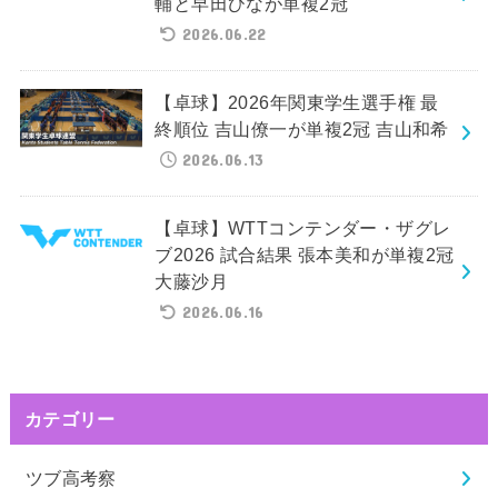
輔と早田ひなが単複2冠
2026.06.22
【卓球】2026年関東学生選手権 最
終順位 吉山僚一が単複2冠 吉山和希
2026.06.13
【卓球】WTTコンテンダー・ザグレ
ブ2026 試合結果 張本美和が単複2冠
大藤沙月
2026.06.16
カテゴリー
ツブ高考察