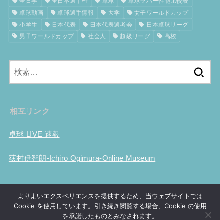
全日学
全日本選手権
卓球
卓球ラバー性能比較表
卓球動画
卓球選手情報
大学
女子ワールドカップ
小学生
日本代表
日本代表選考会
日本卓球リーグ
男子ワールドカップ
社会人
超級リーグ
高校
検
索:
相互リンク
卓球 LIVE 速報
荻村伊智朗-Ichiro Ogimura-Online Museum
ホーム
卓球用具性能比較
試合結果
大会事前情報
卓球動画
よりよいエクスペリエンスを提供するため、当ウェブサイトでは
世界ランキング
Tリーグ
選手情報
世界選手権
ツブ高考察
Cookie を使用しています。引き続き閲覧する場合、Cookie の使用
卓球の歴史
プライバシーポリシー
お問い合わせ
を承諾したものとみなされます。