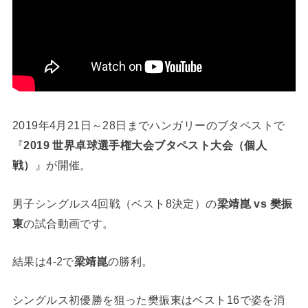
2019年4月21日～28日までハンガリーのブタペストで
『
2019 世界卓球選手権大会ブタペスト大会（個人
戦）
』が開催。
男子シングルス4回戦（ベスト8決定）の
梁靖崑 vs 樊振
東
の試合動画です。
結果は4-2で
梁靖崑
の勝利。
シングルス初優勝を狙った樊振東はベスト16で姿を消