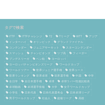
タグで検索
ITTF
ITTFチャレンジ
T2
Tリーグ
WTT
アジア
インターハイ
オリンピック
グランドファイナル
コンテンダー
ジュニアサーキット
スターコンテンダー
スマッシュ
チャンピオンズ
ツブ高
フィーダー
ブンデスリーガ
ペン粒
ヨーロッパ
ヨーロッパチャンピオンズリーグ
ワールドカップ
ワールドツアー
世界ジュニア選手権
世界ユース
世界ランキング
世界卓球
世界選手権
中国
中学
全日学
全日本選手権
卓球
卓球ラバー性能比較表
卓球動画
卓球選手情報
大学
女子ワールドカップ
小学生
日本代表
日本代表選考会
日本卓球リーグ
男子ワールドカップ
社会人
超級リーグ
高校