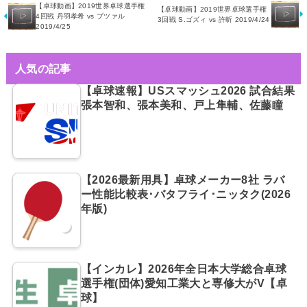
【卓球動画】2019世界卓球選手権
【卓球動画】2019世界卓球選手権
4回戦 丹羽孝希 vs プツァル
3回戦 S.ゴズィ vs 許昕 2019/4/24
2019/4/25
人気の記事
【卓球速報】USスマッシュ2026 試合結果
張本智和、張本美和、戸上隼輔、佐藤瞳
【2026最新用具】卓球メーカー8社 ラバ
ー性能比較表･バタフライ･ニッタク(2026
年版)
【インカレ】2026年全日本大学総合卓球
選手権(団体)愛知工業大と専修大がV【卓
球】