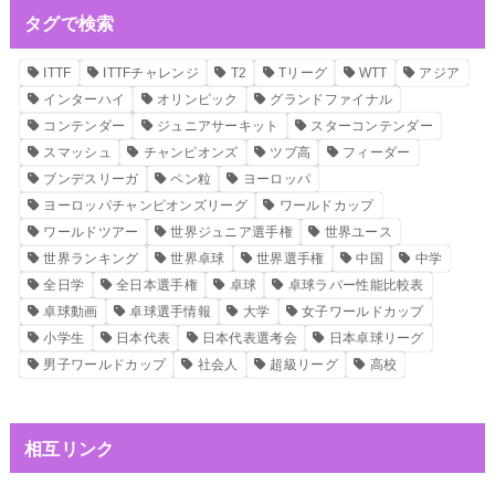
タグで検索
ITTF
ITTFチャレンジ
T2
Tリーグ
WTT
アジア
インターハイ
オリンピック
グランドファイナル
コンテンダー
ジュニアサーキット
スターコンテンダー
スマッシュ
チャンピオンズ
ツブ高
フィーダー
ブンデスリーガ
ペン粒
ヨーロッパ
ヨーロッパチャンピオンズリーグ
ワールドカップ
ワールドツアー
世界ジュニア選手権
世界ユース
世界ランキング
世界卓球
世界選手権
中国
中学
全日学
全日本選手権
卓球
卓球ラバー性能比較表
卓球動画
卓球選手情報
大学
女子ワールドカップ
小学生
日本代表
日本代表選考会
日本卓球リーグ
男子ワールドカップ
社会人
超級リーグ
高校
相互リンク