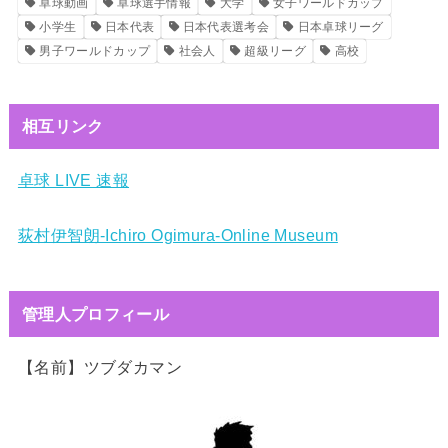
卓球動画
卓球選手情報
大学
女子ワールドカップ
小学生
日本代表
日本代表選考会
日本卓球リーグ
男子ワールドカップ
社会人
超級リーグ
高校
相互リンク
卓球 LIVE 速報
荻村伊智朗-Ichiro Ogimura-Online Museum
管理人プロフィール
【名前】ツブダカマン