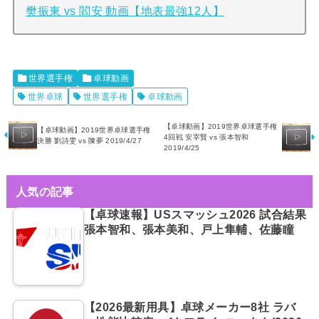
樊振東 vs 閻安 動画【地表最強12人】
世界選手権
卓球動画
世界卓球
世界選手権
卓球動画
【卓球動画】2019世界卓球選手権
【卓球動画】2019世界卓球選手権
4回戦 安宰賢 vs 張本智和
決勝 劉詩雯 vs 陳夢 2019/4/27
2019/4/25
人気の記事
【卓球速報】USスマッシュ2026 試合結果
張本智和、張本美和、戸上隼輔、佐藤瞳
【2026最新用具】卓球メーカー8社 ラバ