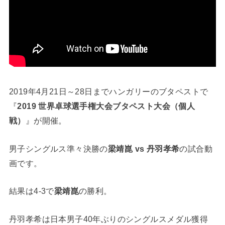
2019年4月21日～28日までハンガリーのブタペストで
『
2019 世界卓球選手権大会ブタペスト大会（個人
戦）
』が開催。
男子シングルス準々決勝の
梁靖崑 vs 丹羽孝希
の試合動
画です。
結果は4-3で
梁靖崑
の勝利。
丹羽孝希は日本男子40年ぶりのシングルスメダル獲得