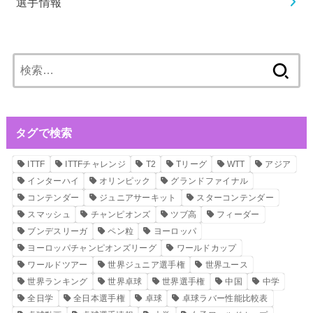
選手情報
検
索:
タグで検索
ITTF
ITTFチャレンジ
T2
Tリーグ
WTT
アジア
インターハイ
オリンピック
グランドファイナル
コンテンダー
ジュニアサーキット
スターコンテンダー
スマッシュ
チャンピオンズ
ツブ高
フィーダー
ブンデスリーガ
ペン粒
ヨーロッパ
ヨーロッパチャンピオンズリーグ
ワールドカップ
ワールドツアー
世界ジュニア選手権
世界ユース
世界ランキング
世界卓球
世界選手権
中国
中学
全日学
全日本選手権
卓球
卓球ラバー性能比較表