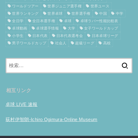
ワールドツアー
世界ジュニア選手権
世界ユース
世界ランキング
世界卓球
世界選手権
中国
中学
全日学
全日本選手権
卓球
卓球ラバー性能比較表
卓球動画
卓球選手情報
大学
女子ワールドカップ
小学生
日本代表
日本代表選考会
日本卓球リーグ
男子ワールドカップ
社会人
超級リーグ
高校
検
索:
相互リンク
卓球 LIVE 速報
荻村伊智朗-Ichiro Ogimura-Online Museum