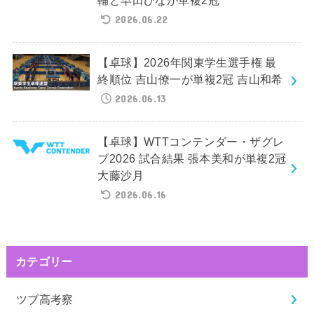
輔と早田ひなが単複2冠
2026.06.22
【卓球】2026年関東学生選手権 最
終順位 吉山僚一が単複2冠 吉山和希
2026.06.13
【卓球】WTTコンテンダー・ザグレ
ブ2026 試合結果 張本美和が単複2冠
大藤沙月
2026.06.16
カテゴリー
ツブ高考察