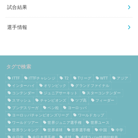
試合結果
選手情報
タグで検索
ITTF
ITTFチャレンジ
T2
Tリーグ
WTT
アジア
インターハイ
オリンピック
グランドファイナル
コンテンダー
ジュニアサーキット
スターコンテンダー
スマッシュ
チャンピオンズ
ツブ高
フィーダー
ブンデスリーガ
ペン粒
ヨーロッパ
ヨーロッパチャンピオンズリーグ
ワールドカップ
ワールドツアー
世界ジュニア選手権
世界ユース
世界ランキング
世界卓球
世界選手権
中国
中学
全日学
全日本選手権
卓球
卓球ラバー性能比較表