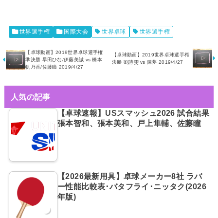
世界選手権
国際大会
世界卓球
世界選手権
【卓球動画】2019世界卓球選手権
【卓球動画】2019世界卓球選手権
準決勝 早田ひな/伊藤美誠 vs 橋本
決勝 劉詩雯 vs 陳夢 2019/4/27
帆乃香/佐藤瞳 2019/4/27
人気の記事
【卓球速報】USスマッシュ2026 試合結果
張本智和、張本美和、戸上隼輔、佐藤瞳
【2026最新用具】卓球メーカー8社 ラバ
ー性能比較表･バタフライ･ニッタク(2026
年版)