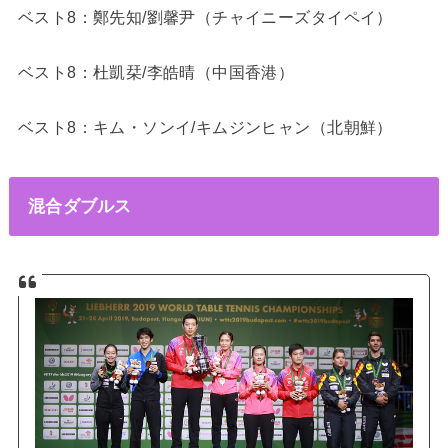
ベスト8：鄭先知/劉馨尹（チャイニーズタイペイ）
ベスト8：杜凱栞/李皓晴（中国香港）
ベスト8：キム・ソンイ/キムジンヒャン（北朝鮮）
混合ダブルス