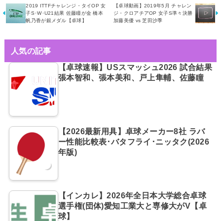
2019 ITTFチャレンジ・タイOP 女
【卓球動画】2019年5月 チャレン
子S･W･U21結果 佐藤瞳が金 橋本
ジ・クロアチアOP 女子S準々決勝
帆乃香が銀メダル【卓球】
加藤美優 vs 芝田沙季
人気の記事
【卓球速報】USスマッシュ2026 試合結果
張本智和、張本美和、戸上隼輔、佐藤瞳
【2026最新用具】卓球メーカー8社 ラバ
ー性能比較表･バタフライ･ニッタク(2026
年版)
【インカレ】2026年全日本大学総合卓球
選手権(団体)愛知工業大と専修大がV【卓
球】