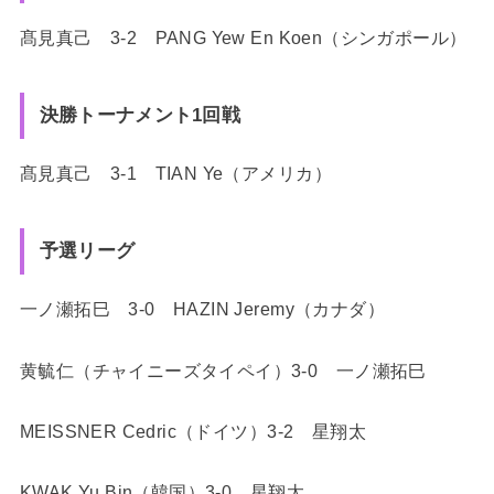
髙見真己 3-2 PANG Yew En Koen（シンガポール）
決勝トーナメント1回戦
髙見真己 3-1 TIAN Ye（アメリカ）
予選リーグ
一ノ瀬拓巳 3-0 HAZIN Jeremy（カナダ）
黄毓仁（チャイニーズタイペイ）3-0 一ノ瀬拓巳
MEISSNER Cedric（ドイツ）3-2 星翔太
KWAK Yu Bin（韓国）3-0 星翔太