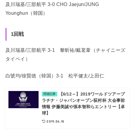
及川瑞基/三部航平 3-0 CHO Jaejun/JUNG
Younghun（韓国）
1回戦
及川瑞基/三部航平 3-1 黎昕祐/戴茗葦（チャイニーズ
タイペイ）
白號均/徐賢徳（韓国）3-1 松平健太/上田仁
【6/12～】2019ワールドツアープ
関連記事
ラチナ・ジャパンオープン荻村杯 大会事前
情報 伊藤美誠や張本智和らエントリー【卓
球】
2019.06.10