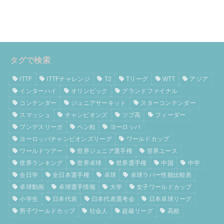
タグで検索
ITTF
ITTFチャレンジ
T2
Tリーグ
WTT
アジア
インターハイ
オリンピック
グランドファイナル
コンテンダー
ジュニアサーキット
スターコンテンダー
スマッシュ
チャンピオンズ
ツブ高
フィーダー
ブンデスリーガ
ペン粒
ヨーロッパ
ヨーロッパチャンピオンズリーグ
ワールドカップ
ワールドツアー
世界ジュニア選手権
世界ユース
世界ランキング
世界卓球
世界選手権
中国
中学
全日学
全日本選手権
卓球
卓球ラバー性能比較表
卓球動画
卓球選手情報
大学
女子ワールドカップ
小学生
日本代表
日本代表選考会
日本卓球リーグ
男子ワールドカップ
社会人
超級リーグ
高校