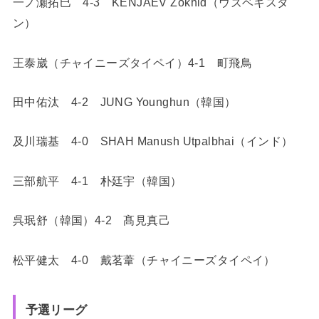
一ノ瀬拓巳 4-3 KENJAEV Zokhid（ウズベキスタ
ン）
王泰崴（チャイニーズタイペイ）4-1 町飛鳥
田中佑汰 4-2 JUNG Younghun（韓国）
及川瑞基 4-0 SHAH Manush Utpalbhai（インド）
三部航平 4-1 朴廷宇（韓国）
呉珉舒（韓国）4-2 髙見真己
松平健太 4-0 戴茗葦（チャイニーズタイペイ）
予選リーグ