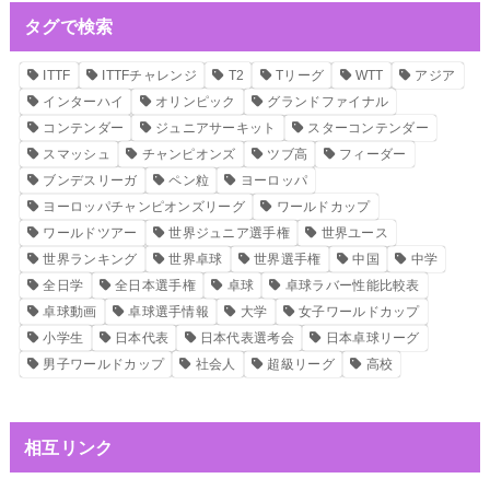
タグで検索
ITTF
ITTFチャレンジ
T2
Tリーグ
WTT
アジア
インターハイ
オリンピック
グランドファイナル
コンテンダー
ジュニアサーキット
スターコンテンダー
スマッシュ
チャンピオンズ
ツブ高
フィーダー
ブンデスリーガ
ペン粒
ヨーロッパ
ヨーロッパチャンピオンズリーグ
ワールドカップ
ワールドツアー
世界ジュニア選手権
世界ユース
世界ランキング
世界卓球
世界選手権
中国
中学
全日学
全日本選手権
卓球
卓球ラバー性能比較表
卓球動画
卓球選手情報
大学
女子ワールドカップ
小学生
日本代表
日本代表選考会
日本卓球リーグ
男子ワールドカップ
社会人
超級リーグ
高校
相互リンク