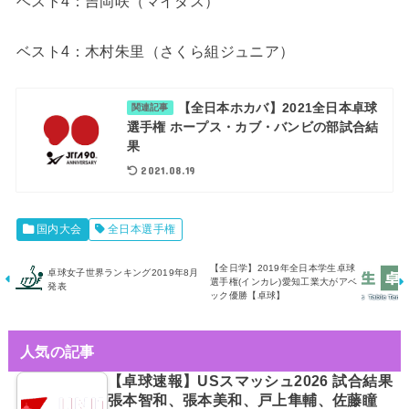
ベスト4：吉岡咲（マイダス）
ベスト4：木村朱里（さくら組ジュニア）
【全日本ホカバ】2021全日本卓球
関連記事
選手権 ホープス・カブ・バンビの部試合結
果
2021.08.19
国内大会
全日本選手権
【全日学】2019年全日本学生卓球
卓球女子世界ランキング2019年8月
選手権(インカレ)愛知工業大がアベ
発表
ック優勝【卓球】
人気の記事
【卓球速報】USスマッシュ2026 試合結果
張本智和、張本美和、戸上隼輔、佐藤瞳