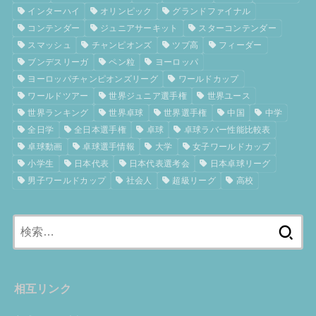
インターハイ
オリンピック
グランドファイナル
コンテンダー
ジュニアサーキット
スターコンテンダー
スマッシュ
チャンピオンズ
ツブ高
フィーダー
ブンデスリーガ
ペン粒
ヨーロッパ
ヨーロッパチャンピオンズリーグ
ワールドカップ
ワールドツアー
世界ジュニア選手権
世界ユース
世界ランキング
世界卓球
世界選手権
中国
中学
全日学
全日本選手権
卓球
卓球ラバー性能比較表
卓球動画
卓球選手情報
大学
女子ワールドカップ
小学生
日本代表
日本代表選考会
日本卓球リーグ
男子ワールドカップ
社会人
超級リーグ
高校
検
索:
相互リンク