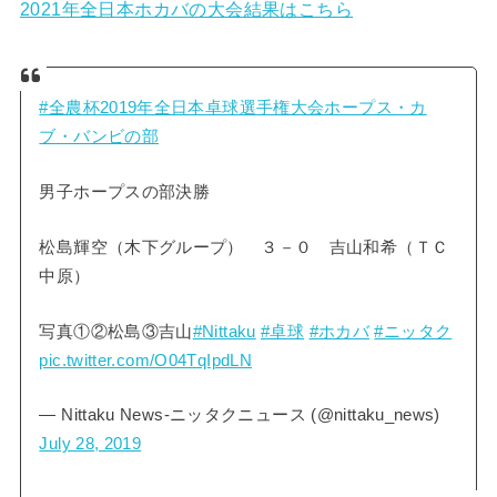
2021年全日本ホカバの大会結果はこちら
#全農杯2019年全日本卓球選手権大会ホープス・カ
ブ・バンビの部
男子ホープスの部決勝
松島輝空（木下グループ） ３－０ 吉山和希（ＴＣ
中原）
写真①②松島③吉山
#Nittaku
#卓球
#ホカバ
#ニッタク
pic.twitter.com/O04TqIpdLN
— Nittaku News-ニッタクニュース (@nittaku_news)
July 28, 2019