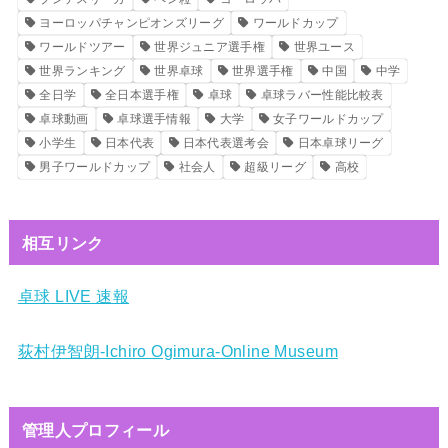
ヨーロッパチャンピオンズリーグ
ワールドカップ
ワールドツアー
世界ジュニア選手権
世界ユース
世界ランキング
世界卓球
世界選手権
中国
中学
全日学
全日本選手権
卓球
卓球ラバー性能比較表
卓球動画
卓球選手情報
大学
女子ワールドカップ
小学生
日本代表
日本代表選考会
日本卓球リーグ
男子ワールドカップ
社会人
超級リーグ
高校
相互リンク
卓球 LIVE 速報
荻村伊智朗-Ichiro Ogimura-Online Museum
管理人プロフィール