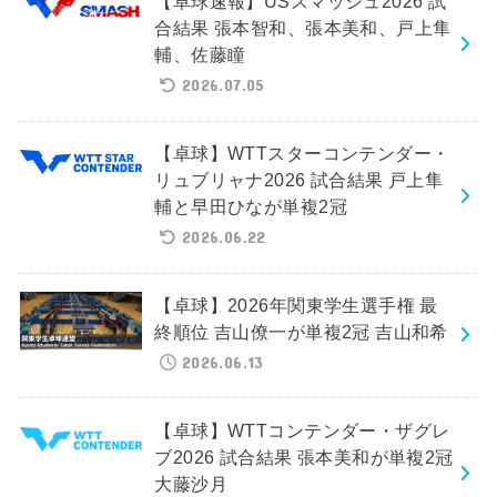
【卓球速報】USスマッシュ2026 試
合結果 張本智和、張本美和、戸上隼
輔、佐藤瞳
2026.07.05
【卓球】WTTスターコンテンダー・
リュブリャナ2026 試合結果 戸上隼
輔と早田ひなが単複2冠
2026.06.22
【卓球】2026年関東学生選手権 最
終順位 吉山僚一が単複2冠 吉山和希
2026.06.13
【卓球】WTTコンテンダー・ザグレ
ブ2026 試合結果 張本美和が単複2冠
大藤沙月