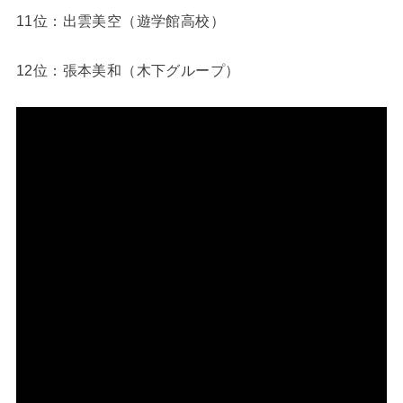
11位：出雲美空（遊学館高校）
12位：張本美和（木下グループ）