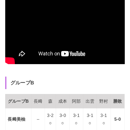
グループB
グループB
長﨑
森
成本
阿部
出雲
野村
勝敗
3-2
3-0
3-1
3-1
3-1
長﨑美柚
–
5-0
○
○
○
○
○