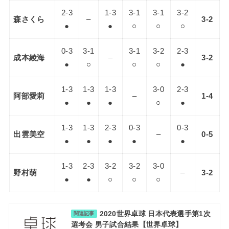
2-3
1-3
3-1
3-1
3-2
森さくら
–
3-2
●
●
○
○
○
0-3
3-1
3-1
3-2
2-3
成本綾海
–
3-2
●
○
○
○
●
1-3
1-3
1-3
3-0
2-3
阿部愛莉
–
1-4
●
●
●
○
●
1-3
1-3
2-3
0-3
0-3
出雲美空
–
0-5
●
●
●
●
●
1-3
2-3
3-2
3-2
3-0
野村萌
–
3-2
●
●
○
○
○
2020世界卓球 日本代表選手第1次
関連記事
選考会 男子試合結果【世界卓球】