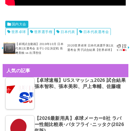
国内大会
世界卓球
世界選手権
日本代表
日本代表選考会
【卓球試合動画】2019年10月 日本
2020世界卓球 日本代表選手第1次
代表1次選考会 女子1-2位決定戦 長
選考会 男子試合結果【世界卓球】
﨑美柚 vs 出澤杏佳
人気の記事
【卓球速報】USスマッシュ2026 試合結果
張本智和、張本美和、戸上隼輔、佐藤瞳
【2026最新用具】卓球メーカー8社 ラバ
ー性能比較表･バタフライ･ニッタク(2026
年版)