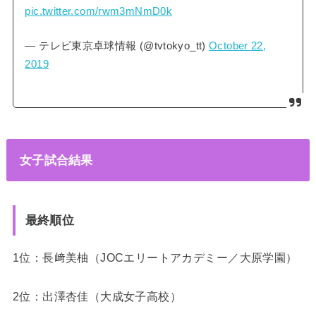
pic.twitter.com/rwm3mNmD0k
— テレビ東京卓球情報 (@tvtokyo_tt)
October 22,
2019
女子試合結果
最終順位
1位：長﨑美柚（JOCエリートアカデミー／大原学園）
2位：出澤杏佳（大成女子高校）