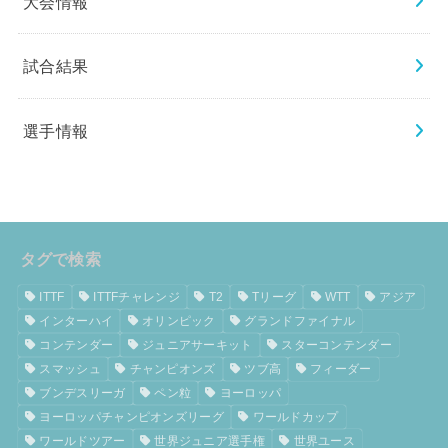
大会情報
試合結果
選手情報
タグで検索
ITTF
ITTFチャレンジ
T2
Tリーグ
WTT
アジア
インターハイ
オリンピック
グランドファイナル
コンテンダー
ジュニアサーキット
スターコンテンダー
スマッシュ
チャンピオンズ
ツブ高
フィーダー
ブンデスリーガ
ペン粒
ヨーロッパ
ヨーロッパチャンピオンズリーグ
ワールドカップ
ワールドツアー
世界ジュニア選手権
世界ユース