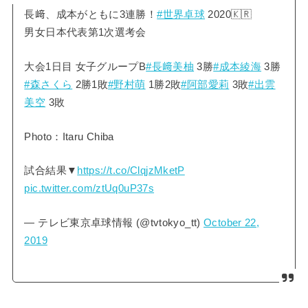
長﨑、成本がともに3連勝！
#世界卓球
2020🇰🇷
男女日本代表第1次選考会
大会1日目 女子グループB
#長﨑美柚
3勝
#成本綾海
3勝
#森さくら
2勝1敗
#野村萌
1勝2敗
#阿部愛莉
3敗
#出雲
美空
3敗
Photo：Itaru Chiba
試合結果▼
https://t.co/ClqjzMketP
pic.twitter.com/ztUq0uP37s
— テレビ東京卓球情報 (@tvtokyo_tt)
October 22,
2019