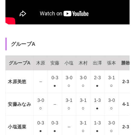
グループA
グループA
木原
安藤
小塩
木村
出澤
張本
勝敗
0-3
3-0
3-0
2-3
3-1
木原美悠
–
2-3
●
○
○
●
○
3-0
3-1
3-1
1-3
3-0
安藤みなみ
–
4-1
○
○
○
●
○
0-3
0-3
3-1
1-3
3-0
小塩遥菜
–
2-3
●
●
○
●
○