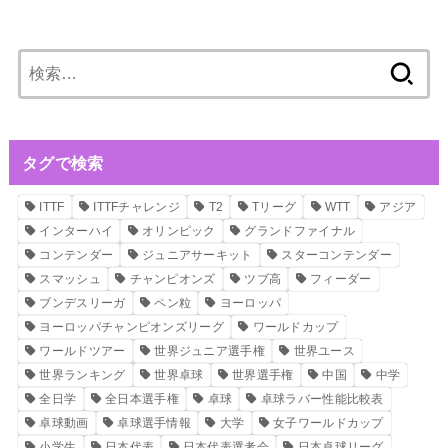
検
索:
タグで検索
ITTF
ITTFチャレンジ
T2
Tリーグ
WTT
アジア
インターハイ
オリンピック
グランドファイナル
コンテンダー
ジュニアサーキット
スターコンテンダー
スマッシュ
チャンピオンズ
ツブ高
フィーダー
ブンデスリーガ
ペン粒
ヨーロッパ
ヨーロッパチャンピオンズリーグ
ワールドカップ
ワールドツアー
世界ジュニア選手権
世界ユース
世界ランキング
世界卓球
世界選手権
中国
中学
全日学
全日本選手権
卓球
卓球ラバー性能比較表
卓球動画
卓球選手情報
大学
女子ワールドカップ
小学生
日本代表
日本代表選考会
日本卓球リーグ