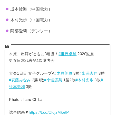
成本綾海（中国電力）
木村光歩（中国電力）
阿部愛莉（デンソー）
木原、出澤がともに3連勝！
#世界卓球
2020🇰🇷
男女日本代表第1次選考会
大会1日目 女子グループA
#木原美悠
3勝
#出澤杏佳
3勝
#安藤みなみ
2勝1敗
#小塩遥菜
1勝2敗
#木村光歩
3敗
#
張本美和
3敗
Photo：Itaru Chiba
試合結果▼
https://t.co/ClqjzMketP