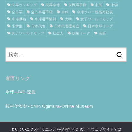
世界ランキング
世界卓球
世界選手権
中国
中学
全日学
全日本選手権
卓球
卓球ラバー性能比較表
卓球動画
卓球選手情報
大学
女子ワールドカップ
小学生
日本代表
日本代表選考会
日本卓球リーグ
男子ワールドカップ
社会人
超級リーグ
高校
検
索:
相互リンク
卓球 LIVE 速報
荻村伊智朗-Ichiro Ogimura-Online Museum
ホーム
卓球用具性能比較
試合結果
大会事前情報
卓球動画
よりよいエクスペリエンスを提供するため、当ウェブサイトでは
世界ランキング
Tリーグ
選手情報
世界選手権
ツブ高考察