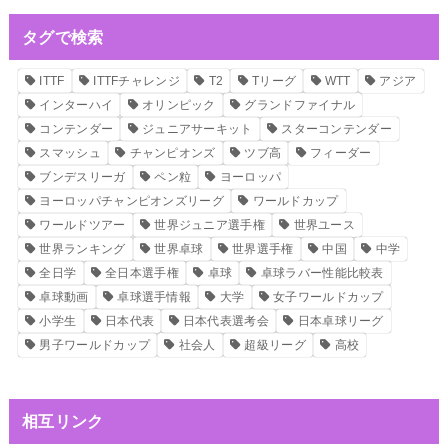
タグで検索
ITTF
ITTFチャレンジ
T2
Tリーグ
WTT
アジア
インターハイ
オリンピック
グランドファイナル
コンテンダー
ジュニアサーキット
スターコンテンダー
スマッシュ
チャンピオンズ
ツブ高
フィーダー
ブンデスリーガ
ペン粒
ヨーロッパ
ヨーロッパチャンピオンズリーグ
ワールドカップ
ワールドツアー
世界ジュニア選手権
世界ユース
世界ランキング
世界卓球
世界選手権
中国
中学
全日学
全日本選手権
卓球
卓球ラバー性能比較表
卓球動画
卓球選手情報
大学
女子ワールドカップ
小学生
日本代表
日本代表選考会
日本卓球リーグ
男子ワールドカップ
社会人
超級リーグ
高校
相互リンク