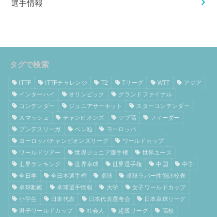
選手情報
タグで検索
ITTF
ITTFチャレンジ
T2
Tリーグ
WTT
アジア
インターハイ
オリンピック
グランドファイナル
コンテンダー
ジュニアサーキット
スターコンテンダー
スマッシュ
チャンピオンズ
ツブ高
フィーダー
ブンデスリーガ
ペン粒
ヨーロッパ
ヨーロッパチャンピオンズリーグ
ワールドカップ
ワールドツアー
世界ジュニア選手権
世界ユース
世界ランキング
世界卓球
世界選手権
中国
中学
全日学
全日本選手権
卓球
卓球ラバー性能比較表
卓球動画
卓球選手情報
大学
女子ワールドカップ
小学生
日本代表
日本代表選考会
日本卓球リーグ
男子ワールドカップ
社会人
超級リーグ
高校