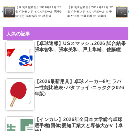
【卓球試合動画】2019年11月 T2
【卓球試合動画】2019年11月 T2
ダイヤモンド･シンガポール 男子3
ダイヤモンド･シンガポール 女子
位決定 張本智和 vs 林高遠
準々決勝 伊藤美誠 vs 佐藤瞳
人気の記事
【卓球速報】USスマッシュ2026 試合結果
張本智和、張本美和、戸上隼輔、佐藤瞳
【2026最新用具】卓球メーカー8社 ラバ
ー性能比較表･バタフライ･ニッタク(2026
年版)
【インカレ】2026年全日本大学総合卓球
選手権(団体)愛知工業大と専修大がV【卓