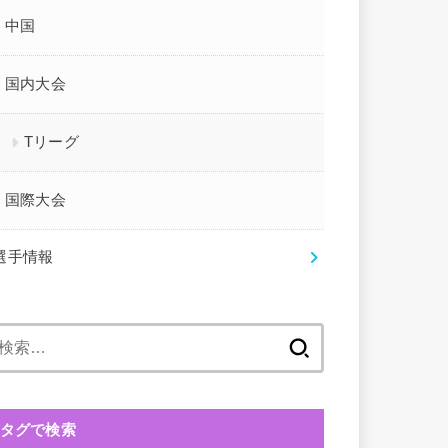
中国
国内大会
Tリーグ
国際大会
選手情報
検
索:
タグで検索