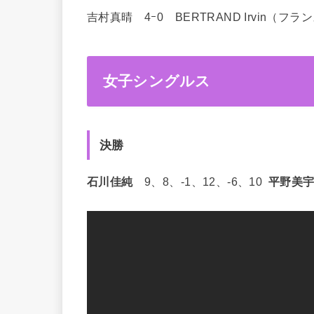
吉村真晴 4ｰ0 BERTRAND Irvin（フラ
女子シングルス
決勝
石川佳純
9、8、-1、12、-6、10
平野美