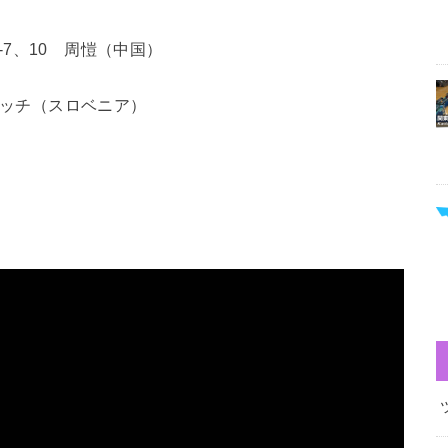
、-7、10 周愷（中国）
ルジッチ（スロベニア）