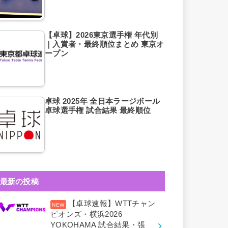
【卓球】2026東京選手権 年代別
｜入賞者・最終順位まとめ 東京オ
ープン
卓球 2025年 全日本ラージボール
卓球選手権 試合結果 最終順位
最新の投稿
【卓球速報】WTTチャン
ピオンズ・横浜2026
YOKOHAMA 試合結果・張