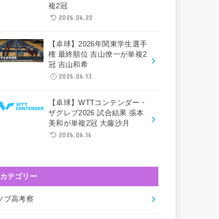
複2冠
2026.06.22
【卓球】2026年関東学生選手
権 最終順位 吉山僚一が単複2
冠 吉山和希
2026.06.13
【卓球】WTTコンテンダー・
ザグレブ2026 試合結果 張本
美和が単複2冠 大藤沙月
2026.06.16
カテゴリー
ツブ高考察