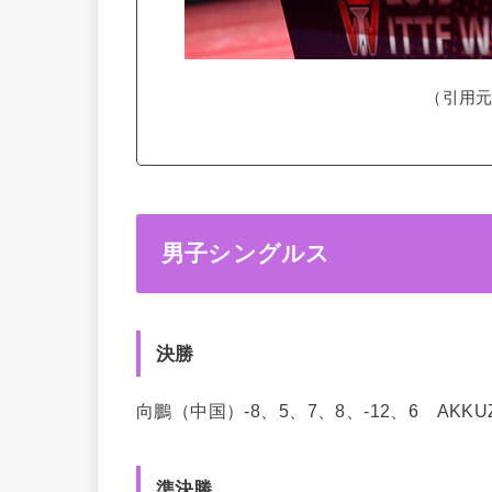
（引用元
男子シングルス
決勝
向鵬（中国）-8、5、7、8、-12、6 AKKU
準決勝