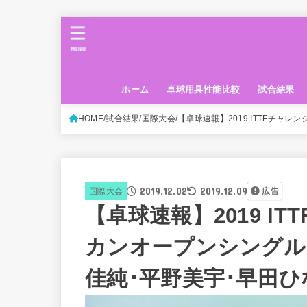
MENU
ホーム
卓球用具性能比較
試合結果
HOME
試合結果
国際大会
【卓球速報】2019 ITTFチャ
2019.12.02
2019.12.09
国際大会
広告
【卓球速報】2019 I
カンオープンシングル
佳純･平野美宇･早田ひ