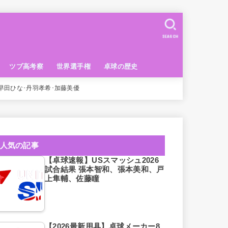
SEARCH
ツブ高考察
世界選手権
卓球の歴史
･早田ひな･丹羽孝希･加藤美優
人気の記事
【卓球速報】USスマッシュ2026
試合結果 張本智和、張本美和、戸
上隼輔、佐藤瞳
【2026最新用具】卓球メーカー8