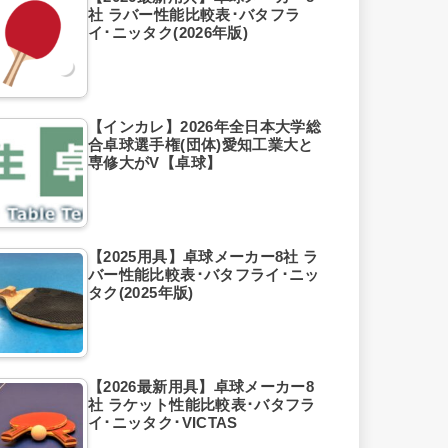
社 ラバー性能比較表･バタフラ
イ･ニッタク(2026年版)
【インカレ】2026年全日本大学総
合卓球選手権(団体)愛知工業大と
専修大がV【卓球】
【2025用具】卓球メーカー8社 ラ
バー性能比較表･バタフライ･ニッ
タク(2025年版)
【2026最新用具】卓球メーカー8
社 ラケット性能比較表･バタフラ
イ･ニッタク･VICTAS