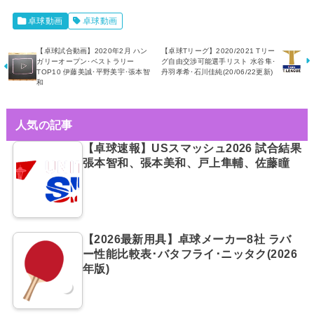
卓球動画
卓球動画
【卓球試合動画】2020年2月 ハン
【卓球Tリーグ】2020/2021 Tリー
ガリーオープン･ベストラリー
グ自由交渉可能選手リスト 水谷隼･
TOP10 伊藤美誠･平野美宇･張本智
丹羽孝希･石川佳純(20/06/22更新)
和
人気の記事
【卓球速報】USスマッシュ2026 試合結果
張本智和、張本美和、戸上隼輔、佐藤瞳
【2026最新用具】卓球メーカー8社 ラバ
ー性能比較表･バタフライ･ニッタク(2026
年版)