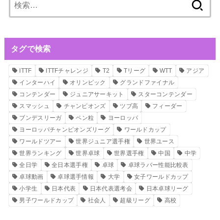
索:
タグで検索
ITTF
ITTFチャレンジ
T2
Tリーグ
WTT
アジア
インターハイ
オリンピック
グランドファイナル
コンテンダー
ジュニアサーキット
スターコンテンダー
スマッシュ
チャンピオンズ
ツブ高
フィーダー
ブンデスリーガ
ペン粒
ヨーロッパ
ヨーロッパチャンピオンズリーグ
ワールドカップ
ワールドツアー
世界ジュニア選手権
世界ユース
世界ランキング
世界卓球
世界選手権
中国
中学
全日学
全日本選手権
卓球
卓球ラバー性能比較表
卓球動画
卓球選手情報
大学
女子ワールドカップ
小学生
日本代表
日本代表選考会
日本卓球リーグ
男子ワールドカップ
社会人
超級リーグ
高校