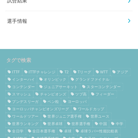
試合結果
選手情報
タグで検索
ITTF
ITTFチャレンジ
T2
Tリーグ
WTT
アジア
インターハイ
オリンピック
グランドファイナル
コンテンダー
ジュニアサーキット
スターコンテンダー
スマッシュ
チャンピオンズ
ツブ高
フィーダー
ブンデスリーガ
ペン粒
ヨーロッパ
ヨーロッパチャンピオンズリーグ
ワールドカップ
ワールドツアー
世界ジュニア選手権
世界ユース
世界ランキング
世界卓球
世界選手権
中国
中学
全日学
全日本選手権
卓球
卓球ラバー性能比較表