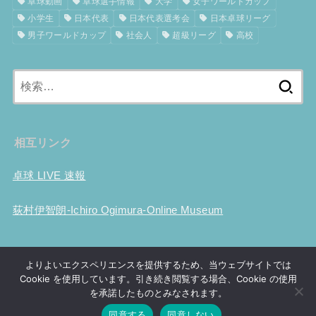
卓球動画
卓球選手情報
大学
女子ワールドカップ
小学生
日本代表
日本代表選考会
日本卓球リーグ
男子ワールドカップ
社会人
超級リーグ
高校
検
索:
相互リンク
卓球 LIVE 速報
荻村伊智朗-Ichiro Ogimura-Online Museum
ホーム
卓球用具性能比較
試合結果
大会事前情報
卓球動画
よりよいエクスペリエンスを提供するため、当ウェブサイトでは
世界ランキング
Tリーグ
選手情報
世界選手権
ツブ高考察
Cookie を使用しています。引き続き閲覧する場合、Cookie の使用
卓球の歴史
プライバシーポリシー
お問い合わせ
を承諾したものとみなされます。
同意する
同意しない
© 2026
卓球ファンチャンネル
All Rights Reserved.