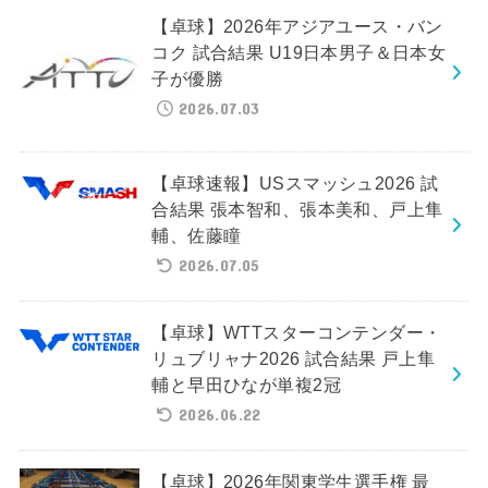
【卓球】2026年アジアユース・バン
コク 試合結果 U19日本男子＆日本女
子が優勝
2026.07.03
【卓球速報】USスマッシュ2026 試
合結果 張本智和、張本美和、戸上隼
輔、佐藤瞳
2026.07.05
【卓球】WTTスターコンテンダー・
リュブリャナ2026 試合結果 戸上隼
輔と早田ひなが単複2冠
2026.06.22
【卓球】2026年関東学生選手権 最