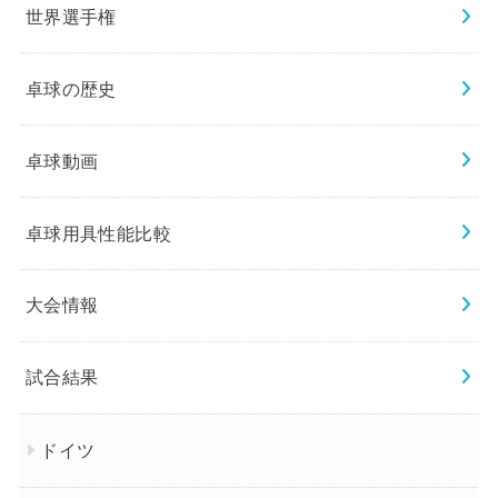
世界選手権
卓球の歴史
卓球動画
卓球用具性能比較
大会情報
試合結果
ドイツ