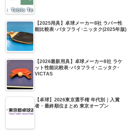
【2025用具】卓球メーカー8社 ラバー性
能比較表･バタフライ･ニッタク(2025年版)
【2026最新用具】卓球メーカー8社 ラケ
ット性能比較表･バタフライ･ニッタク･
VICTAS
【卓球】2026東京選手権 年代別｜入賞
者・最終順位まとめ 東京オープン