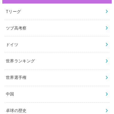
Tリーグ
ツブ高考察
ドイツ
世界ランキング
世界選手権
中国
卓球の歴史