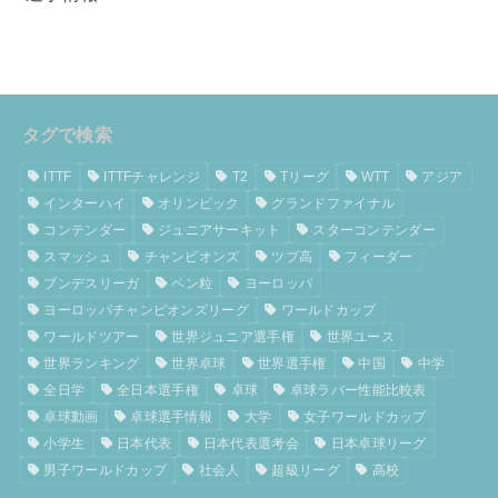
タグで検索
ITTF
ITTFチャレンジ
T2
Tリーグ
WTT
アジア
インターハイ
オリンピック
グランドファイナル
コンテンダー
ジュニアサーキット
スターコンテンダー
スマッシュ
チャンピオンズ
ツブ高
フィーダー
ブンデスリーガ
ペン粒
ヨーロッパ
ヨーロッパチャンピオンズリーグ
ワールドカップ
ワールドツアー
世界ジュニア選手権
世界ユース
世界ランキング
世界卓球
世界選手権
中国
中学
全日学
全日本選手権
卓球
卓球ラバー性能比較表
卓球動画
卓球選手情報
大学
女子ワールドカップ
小学生
日本代表
日本代表選考会
日本卓球リーグ
男子ワールドカップ
社会人
超級リーグ
高校