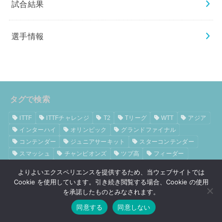
試合結果
選手情報
タグで検索
ITTF
ITTFチャレンジ
T2
Tリーグ
WTT
アジア
インターハイ
オリンピック
グランドファイナル
コンテンダー
ジュニアサーキット
スターコンテンダー
スマッシュ
チャンピオンズ
ツブ高
フィーダー
ブンデスリーガ
ペン粒
ヨーロッパ
よりよいエクスペリエンスを提供するため、当ウェブサイトでは
ヨーロッパチャンピオンズリーグ
ワールドカップ
Cookie を使用しています。引き続き閲覧する場合、Cookie の使用
ワールドツアー
世界ジュニア選手権
世界ユース
を承諾したものとみなされます。
世界ランキング
世界卓球
世界選手権
中国
中学
同意する
同意しない
全日学
全日本選手権
卓球
卓球ラバー性能比較表