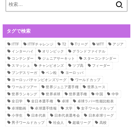
検
索:
タグで検索
ITTF
ITTFチャレンジ
T2
Tリーグ
WTT
アジア
インターハイ
オリンピック
グランドファイナル
コンテンダー
ジュニアサーキット
スターコンテンダー
スマッシュ
チャンピオンズ
ツブ高
フィーダー
ブンデスリーガ
ペン粒
ヨーロッパ
ヨーロッパチャンピオンズリーグ
ワールドカップ
ワールドツアー
世界ジュニア選手権
世界ユース
世界ランキング
世界卓球
世界選手権
中国
中学
全日学
全日本選手権
卓球
卓球ラバー性能比較表
卓球動画
卓球選手情報
大学
女子ワールドカップ
小学生
日本代表
日本代表選考会
日本卓球リーグ
男子ワールドカップ
社会人
超級リーグ
高校