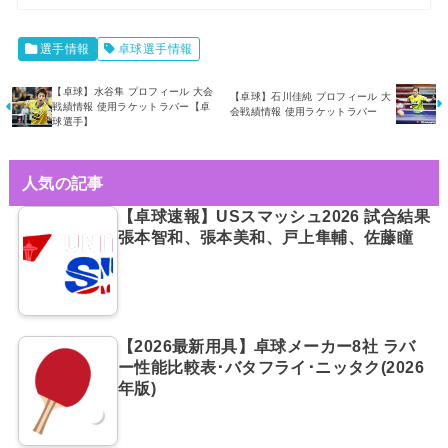
選手情報
卓球選手情報
【卓球】水谷隼 プロフィール 大会
【卓球】石川佳純 プロフィール 大
戦績情報 使用ラケットラバー【卓
会戦績情報 使用ラケットラバー
球選手】
人気の記事
【卓球速報】USスマッシュ2026 試合結果
張本智和、張本美和、戸上隼輔、佐藤瞳
【2026最新用具】卓球メーカー8社 ラバ
ー性能比較表･バタフライ･ニッタク(2026
年版)