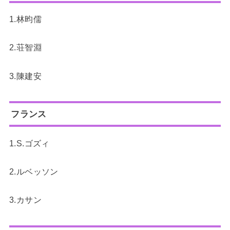
1.林昀儒
2.荘智淵
3.陳建安
フランス
1.S.ゴズィ
2.ルベッソン
3.カサン