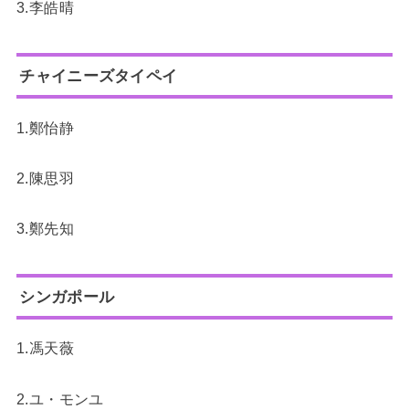
3.李皓晴
チャイニーズタイペイ
1.鄭怡静
2.陳思羽
3.鄭先知
シンガポール
1.馮天薇
2.ユ・モンユ