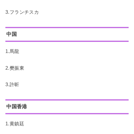
3.フランチスカ
中国
1.馬龍
2.樊振東
3.許昕
中国香港
1.黄鎮廷