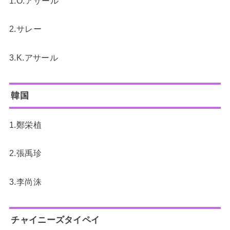
1.O.アサール
2.サレー
3.K.アサール
韓国
1.鄭栄植
2.張禹珍
3.李尚洙
チャイニーズタイペイ