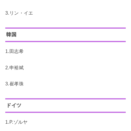
3.リン・イエ
韓国
1.田志希
2.申裕斌
3.崔孝珠
ドイツ
1.P.ゾルヤ