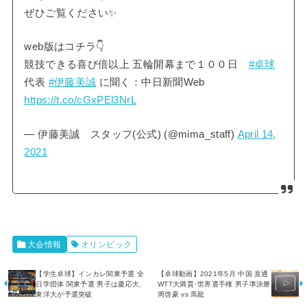
ぜひご覧ください✨
web版はコチラ👇
競技できる喜び倍以上 五輪開幕まで１００日
#卓球
代表
#伊藤美誠
に聞く：中日新聞Web
https://t.co/cGxPEl3NrL
— 伊藤美誠 スタッフ(公式) (@mima_staff)
April 14,
2021
大会情報
オリンピック
【学生卓球】インカレ関東予選 全
【卓球動画】2021年5月 中国 直通
日学団体 関東予選 男子は慶応大、
WTT大満貫･世界選手権 男子準決勝
東洋大が予選突破
周啓豪 vs 馬龍