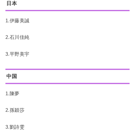
日本
1.伊藤美誠
2.石川佳純
3.平野美宇
中国
1.陳夢
2.孫穎莎
3.劉詩雯