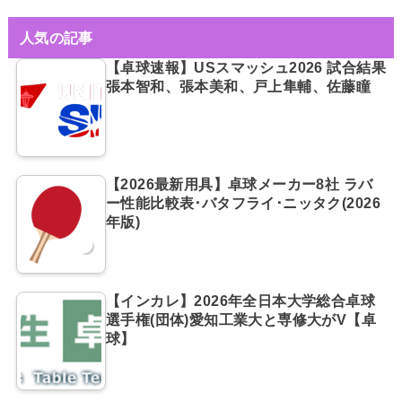
人気の記事
【卓球速報】USスマッシュ2026 試合結果
張本智和、張本美和、戸上隼輔、佐藤瞳
【2026最新用具】卓球メーカー8社 ラバ
ー性能比較表･バタフライ･ニッタク(2026
年版)
【インカレ】2026年全日本大学総合卓球
選手権(団体)愛知工業大と専修大がV【卓
球】