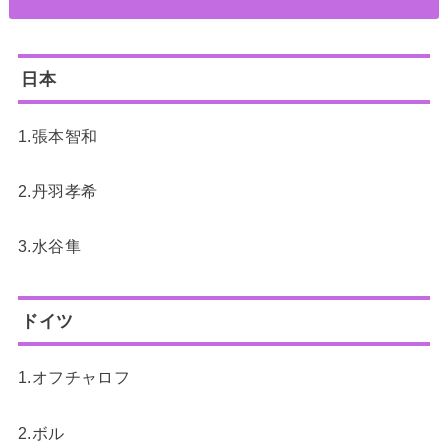
日本
1.張本智和
2.丹羽孝希
3.水谷隼
ドイツ
1.オフチャロフ
2.ボル