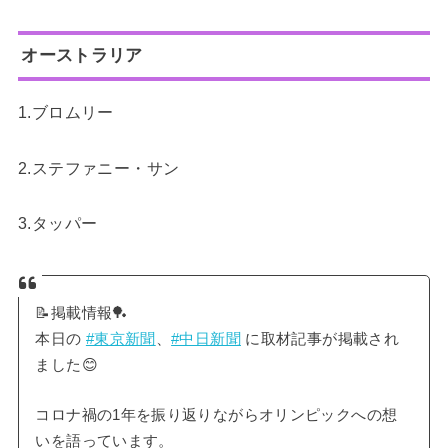
オーストラリア
1.ブロムリー
2.ステファニー・サン
3.タッパー
📝掲載情報🏓
本日の
#東京新聞
、
#中日新聞
に取材記事が掲載され
ました😊
コロナ禍の1年を振り返りながらオリンピックへの想
いを語っています。