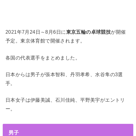
2021年7月24日～8月6日に
東京五輪の卓球競技
が開催
予定。東京体育館で開催されます。
各国の代表選手をまとめました。
日本からは男子が
張本智和、丹羽孝希、水谷隼
の3選
手。
日本女子は
伊藤美誠、石川佳純、平野美宇
がエントリ
ー。
男子