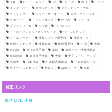
ITTF
ITTFチャレンジ
T2
Tリーグ
WTT
アジア
インターハイ
オリンピック
グランドファイナル
コンテンダー
ジュニアサーキット
スターコンテンダー
スマッシュ
チャンピオンズ
ツブ高
フィーダー
ブンデスリーガ
ペン粒
ヨーロッパ
ヨーロッパチャンピオンズリーグ
ワールドカップ
ワールドツアー
世界ジュニア選手権
世界ユース
世界ランキング
世界卓球
世界選手権
中国
中学
全日学
全日本選手権
卓球
卓球ラバー性能比較表
卓球動画
卓球選手情報
大学
女子ワールドカップ
小学生
日本代表
日本代表選考会
日本卓球リーグ
男子ワールドカップ
社会人
超級リーグ
高校
相互リンク
卓球 LIVE 速報