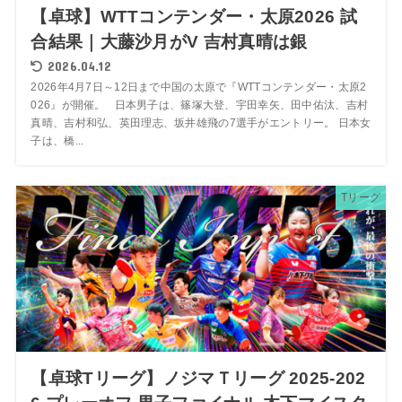
【卓球】WTTコンテンダー・太原2026 試
合結果｜大藤沙月がV 吉村真晴は銀
2026.04.12
2026年4月7日～12日まで中国の太原で『WTTコンテンダー・太原2
026』が開催。 日本男子は、篠塚大登、宇田幸矢、田中佑汰、吉村
真晴、吉村和弘、英田理志、坂井雄飛の7選手がエントリー。 日本女
子は、橋...
Tリーグ
【卓球Tリーグ】ノジマＴリーグ 2025-202