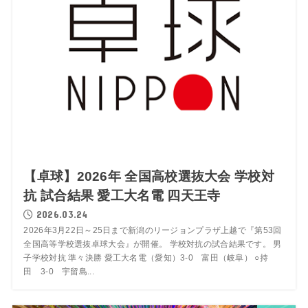
【卓球】2026年 全国高校選抜大会 学校対
抗 試合結果 愛工大名電 四天王寺
2026.03.24
2026年3月22日～25日まで新潟のリージョンプラザ上越で『第53回
全国高等学校選抜卓球大会』が開催。 学校対抗の試合結果です。 男
子学校対抗 準々決勝 愛工大名電（愛知）3-0 富田（岐阜） ○持
田 3-0 宇留島...