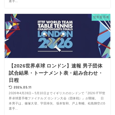
選手...
世界選手権
【2026世界卓球 ロンドン】速報 男子団体
試合結果・トーナメント表・組み合わせ・
日程
2026.05.11
2026年4月28日～5月10日までイギリスのロンドンで『2026 ITTF世
界卓球選手権ファイナルズ ロンドン大会（団体戦）』が開催。 日
本男子は、篠塚大登、宇田幸矢、張本智和、戸上隼輔、松島輝空の5
選手...