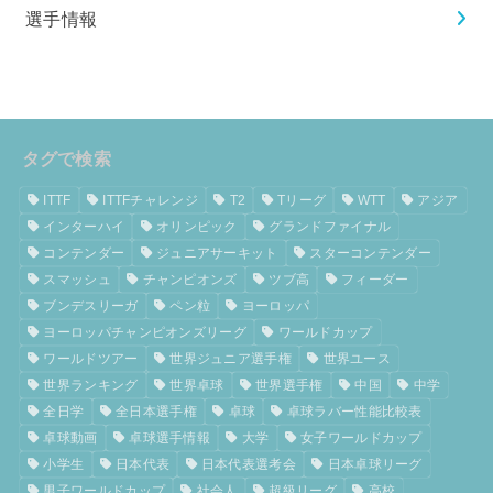
選手情報
タグで検索
ITTF
ITTFチャレンジ
T2
Tリーグ
WTT
アジア
インターハイ
オリンピック
グランドファイナル
コンテンダー
ジュニアサーキット
スターコンテンダー
スマッシュ
チャンピオンズ
ツブ高
フィーダー
ブンデスリーガ
ペン粒
ヨーロッパ
ヨーロッパチャンピオンズリーグ
ワールドカップ
ワールドツアー
世界ジュニア選手権
世界ユース
世界ランキング
世界卓球
世界選手権
中国
中学
全日学
全日本選手権
卓球
卓球ラバー性能比較表
卓球動画
卓球選手情報
大学
女子ワールドカップ
小学生
日本代表
日本代表選考会
日本卓球リーグ
男子ワールドカップ
社会人
超級リーグ
高校