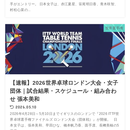
手がエントリー。 日本女子は、赤江夏星、笹尾明日香、青木咲智、
村松心菜の...
世界選手権
【速報】2026世界卓球ロンドン大会・女子
団体｜試合結果・スケジュール・組み合わ
せ 張本美和
2026.05.10
2026年4月28日～5月10日までイギリスのロンドンで『2026 ITTF世
界卓球選手権ファイナルズ ロンドン大会（団体戦）』が開催。 日
本女子は、張本美和、早田ひな、橋本帆乃香、面手凛、長﨑美柚の5