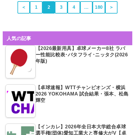
＜
1
2
3
4
…
180
＞
人気の記事
【2026最新用具】卓球メーカー8社 ラバ
ー性能比較表･バタフライ･ニッタク(2026
年版)
【卓球速報】WTTチャンピオンズ・横浜
2026 YOKOHAMA 試合結果・張本、松島
輝空
【インカレ】2026年全日本大学総合卓球
選手権(団体)愛知工業大と専修大がV【卓