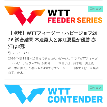
国際大会
【卓球】WTTフィーダー・ハビージョフ20
26 試合結果 木造勇人と赤江夏星が優勝 赤
江は2冠
2026.04.18
2026年4月13日～17日までチェコのハビージョフで『WTTフィーダ
ー・ハビージョフ2026』が開催。 日本男子は、鈴木颯、川上流
星、木造勇人、小林広夢の4選手がエントリー。 日本女子は、笹尾明
日香、青木...
国際大会