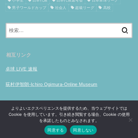
小学生
日本代表
日本代表選考会
日本卓球リーグ
男子ワールドカップ
社会人
超級リーグ
高校
検
索:
相互リンク
卓球 LIVE 速報
荻村伊智朗-Ichiro Ogimura-Online Museum
ホーム
卓球用具性能比較
試合結果
大会事前情報
卓球動画
よりよいエクスペリエンスを提供するため、当ウェブサイトでは
世界ランキング
Tリーグ
選手情報
世界選手権
ツブ高考察
Cookie を使用しています。引き続き閲覧する場合、Cookie の使用
卓球の歴史
プライバシーポリシー
お問い合わせ
を承諾したものとみなされます。
同意する
同意しない
© 2026
卓球ファンチャンネル
All Rights Reserved.