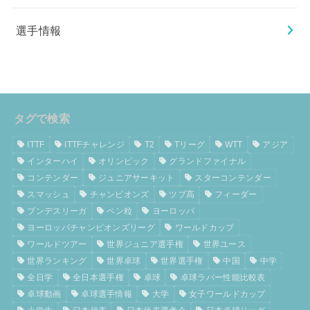
選手情報
タグで検索
ITTF
ITTFチャレンジ
T2
Tリーグ
WTT
アジア
インターハイ
オリンピック
グランドファイナル
コンテンダー
ジュニアサーキット
スターコンテンダー
スマッシュ
チャンピオンズ
ツブ高
フィーダー
ブンデスリーガ
ペン粒
ヨーロッパ
ヨーロッパチャンピオンズリーグ
ワールドカップ
ワールドツアー
世界ジュニア選手権
世界ユース
世界ランキング
世界卓球
世界選手権
中国
中学
全日学
全日本選手権
卓球
卓球ラバー性能比較表
卓球動画
卓球選手情報
大学
女子ワールドカップ