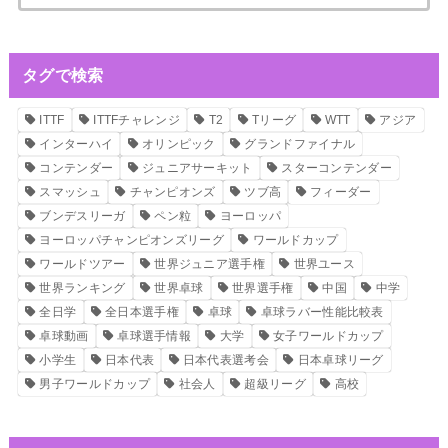
索:
タグで検索
ITTF
ITTFチャレンジ
T2
Tリーグ
WTT
アジア
インターハイ
オリンピック
グランドファイナル
コンテンダー
ジュニアサーキット
スターコンテンダー
スマッシュ
チャンピオンズ
ツブ高
フィーダー
ブンデスリーガ
ペン粒
ヨーロッパ
ヨーロッパチャンピオンズリーグ
ワールドカップ
ワールドツアー
世界ジュニア選手権
世界ユース
世界ランキング
世界卓球
世界選手権
中国
中学
全日学
全日本選手権
卓球
卓球ラバー性能比較表
卓球動画
卓球選手情報
大学
女子ワールドカップ
小学生
日本代表
日本代表選考会
日本卓球リーグ
男子ワールドカップ
社会人
超級リーグ
高校