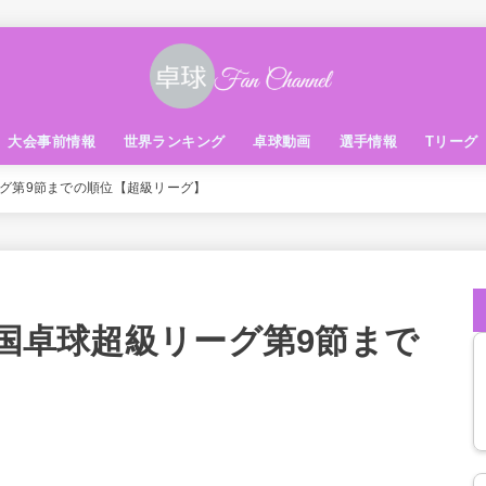
大会事前情報
世界ランキング
卓球動画
選手情報
Tリーグ
リーグ第9節までの順位【超級リーグ】
8 中国卓球超級リーグ第9節まで