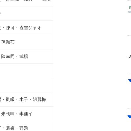
玲
昱・陳可・袁雪ジャオ
・孫穎莎
・陳幸同・武楊
陽・劉㬢・木子・胡麗梅
・朱朝暉・李佳イ
菁・袁媛・郭艶