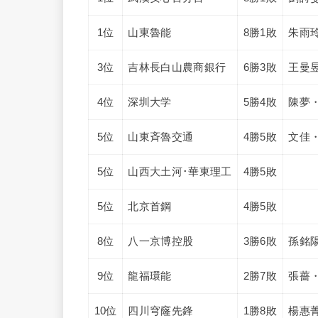
1位
山東魯能
8勝1敗
朱雨
3位
吉林長白山農商銀行
6勝3敗
王曼
4位
深圳大学
5勝4敗
陳夢
5位
山東斉魯交通
4勝5敗
文佳
5位
山西大土河･華東理工
4勝5敗
5位
北京首鋼
4勝5敗
8位
八一京博控股
3勝6敗
孫銘
9位
龍福環能
2勝7敗
張薔
10位
四川穹窿先鋒
1勝8敗
楊惠