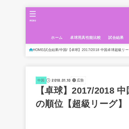
MENU
ホーム
卓球用具性能比較
試合結果
HOME
試合結果
中国
【卓球】2017/2018 中国卓球超級
2018.01.10
中国
広告
【卓球】2017/201
の順位【超級リーグ】