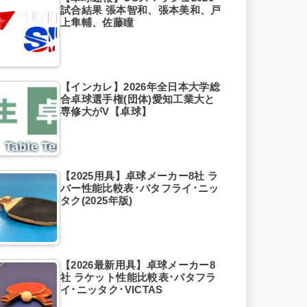
試合結果 張本智和、張本美和、戸
上隼輔、佐藤瞳
【インカレ】2026年全日本大学総
合卓球選手権(団体)愛知工業大と
専修大がV【卓球】
【2025用具】卓球メーカー8社 ラ
バー性能比較表･バタフライ･ニッ
タク(2025年版)
【2026最新用具】卓球メーカー8
社 ラケット性能比較表･バタフラ
イ･ニッタク･VICTAS