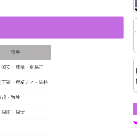
）
選手
・閻安・薛飛・夏易正
劉丁碩・程靖チィ・馬特
張超・尚坤
・周雨・周愷