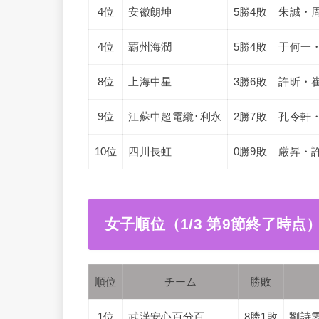
4位
安徽朗坤
5勝4敗
朱誠・
4位
覇州海潤
5勝4敗
于何一
8位
上海中星
3勝6敗
許昕・
9位
江蘇中超電纜･利永
2勝7敗
孔令軒
10位
四川長虹
0勝9敗
厳昇・
女子順位（1/3 第9節終了時点
順位
チーム
勝敗
1位
武漢安心百分百
8勝1敗
劉詩