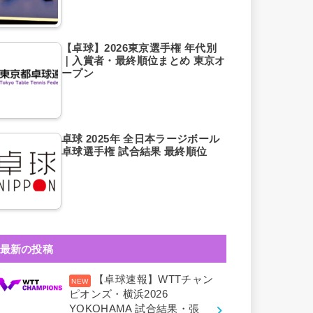
【卓球】2026東京選手権 年代別
｜入賞者・最終順位まとめ 東京オ
ープン
卓球 2025年 全日本ラージボール
卓球選手権 試合結果 最終順位
最新の投稿
【卓球速報】WTTチャン
ピオンズ・横浜2026
YOKOHAMA 試合結果・張