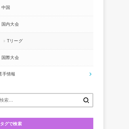
中国
国内大会
Tリーグ
国際大会
選手情報
検
索:
タグで検索