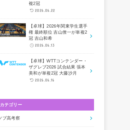
複2冠
2026.06.22
【卓球】2026年関東学生選手
権 最終順位 吉山僚一が単複2
冠 吉山和希
2026.06.13
【卓球】WTTコンテンダー・
ザグレブ2026 試合結果 張本
美和が単複2冠 大藤沙月
2026.06.16
カテゴリー
ツブ高考察