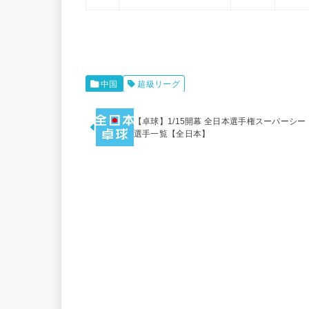
中国
超級リーグ
【卓球】1/15開幕 全日本選手権スーパーシー
選手一覧【全日本】