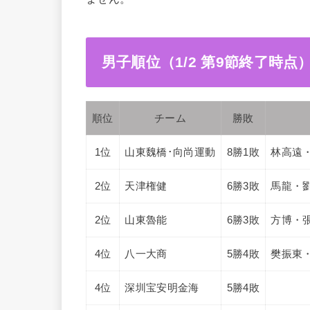
男子順位（1/2 第9節終了時点
順位
チーム
勝敗
1位
山東魏橋･向尚運動
8勝1敗
林高遠
2位
天津権健
6勝3敗
馬龍・
2位
山東魯能
6勝3敗
方博・
4位
八一大商
5勝4敗
樊振東
4位
深圳宝安明金海
5勝4敗