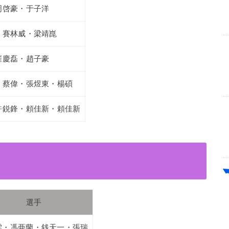
周啓豪・于子洋
・賽林威・梁靖崑
崔慶磊・趙子豪
・蔡偉・張煜東・楊碩
許鋭鋒・頼佳新・頼佳新
）
選手
雯・馮亜蘭・銭天一・張瑞