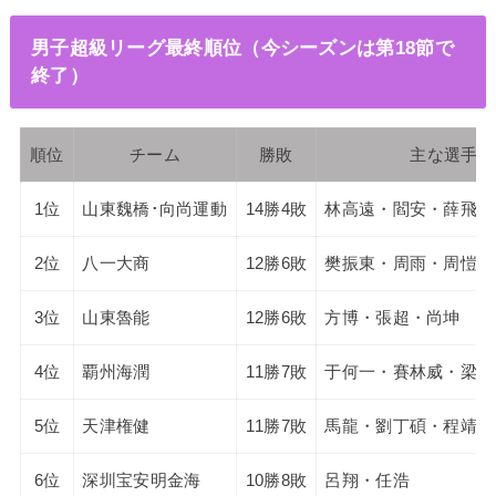
男子超級リーグ最終順位（今シーズンは第18節で
終了）
順位
チーム
勝敗
主な選手
1位
山東魏橋･向尚運動
14勝4敗
林高遠・閻安・薛飛・
2位
八一大商
12勝6敗
樊振東・周雨・周愷
3位
山東魯能
12勝6敗
方博・張超・尚坤
4位
覇州海潤
11勝7敗
于何一・賽林威・梁靖
5位
天津権健
11勝7敗
馬龍・劉丁碩・程靖チ
6位
深圳宝安明金海
10勝8敗
呂翔・任浩