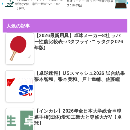
卓球メーカー8社ラバー性能比較表
根翔が2位、濵田一輝がベスト8に
(2018年版)
【卓球】
人気の記事
【2026最新用具】卓球メーカー8社 ラバ
ー性能比較表･バタフライ･ニッタク(2026
年版)
【卓球速報】USスマッシュ2026 試合結果
張本智和、張本美和、戸上隼輔、佐藤瞳
【インカレ】2026年全日本大学総合卓球
選手権(団体)愛知工業大と専修大がV【卓
球】