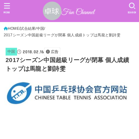
MENU
SEARCH
HOME
試合結果
中国
2017シーズン中国超級リーグが閉幕 個人成績トップは馬龍と劉詩雯
2018.02.16
中国
広告
2017シーズン中国超級リーグが閉幕 個人成績
トップは馬龍と劉詩雯