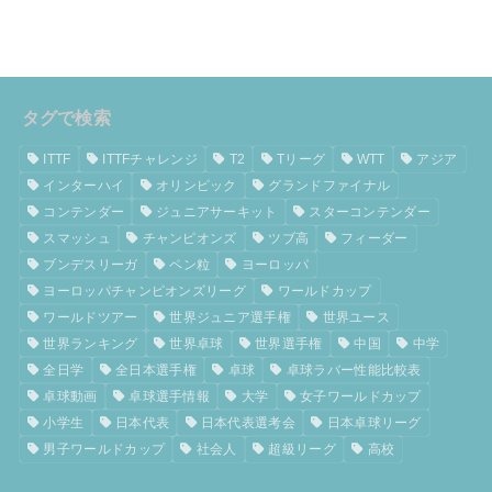
タグで検索
ITTF
ITTFチャレンジ
T2
Tリーグ
WTT
アジア
インターハイ
オリンピック
グランドファイナル
コンテンダー
ジュニアサーキット
スターコンテンダー
スマッシュ
チャンピオンズ
ツブ高
フィーダー
ブンデスリーガ
ペン粒
ヨーロッパ
ヨーロッパチャンピオンズリーグ
ワールドカップ
ワールドツアー
世界ジュニア選手権
世界ユース
世界ランキング
世界卓球
世界選手権
中国
中学
全日学
全日本選手権
卓球
卓球ラバー性能比較表
卓球動画
卓球選手情報
大学
女子ワールドカップ
小学生
日本代表
日本代表選考会
日本卓球リーグ
男子ワールドカップ
社会人
超級リーグ
高校