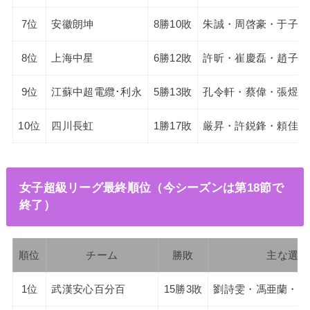
7位
安徽朗坤
8勝10敗
朱誠・周啓豪・于子洋
8位
上海中星
6勝12敗
許昕・崔慶磊・趙子豪
9位
江蘇中超電纜･利永
5勝13敗
孔令軒・蔡偉・張煜東
10位
四川長虹
1勝17敗
厳昇・許鋭鋒・頼佳新
女子超級リーグ最終順位（今シーズンは第18節で
終了）
順位
チーム
勝敗
主な選手
1位
武漢安心百分百
15勝3敗
劉詩雯・馮亜蘭・銭