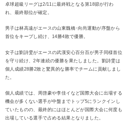
卓球超級リーグは2/11に最終戦となる第18節が行わ
れ、最終順位が確定。
男子は林高遠がエースの山東魏橋･向尚運動が序盤から
首位をキープし続け、14勝4敗で優勝。
女子は劉詩雯がエースの武漢安心百分百が男子同様首位
を守り続け、2年連続の優勝を果たしました。劉詩雯は
個人成績28勝2敗と驚異的な勝率でチームに貢献しまし
た。
個人成績では、周啓豪や李佳イなど国際大会に出場する
機会が多くない選手が中盤までトップ5にランクインし
ていたものの、最終的にはほとんどが国際大会に何度も
出場している選手で占める結果となりました。