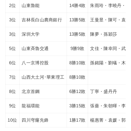
2位
山東魯能
14勝4敗
朱雨玲・李曉丹・顧
3位
吉林長白山農商銀行
13勝5敗
王曼昱・陳可・袁雪
3位
深圳大学
13勝5敗
陳夢・孫穎莎
5位
山東斉魯交通
9勝9敗
文佳・陳幸同・武楊
6位
八一京博控股
8勝10敗
孫銘陽・劉㬢・木子
7位
山西大土河･華東理工
8勝10敗
8位
北京首鋼
6勝12敗
丁寧・盛丹丹
9位
龍福環能
3勝15敗
張薔・朱朝暉・李佳
10位
四川穹窿先鋒
1勝17敗
楊惠菁・袁媛・郭艶