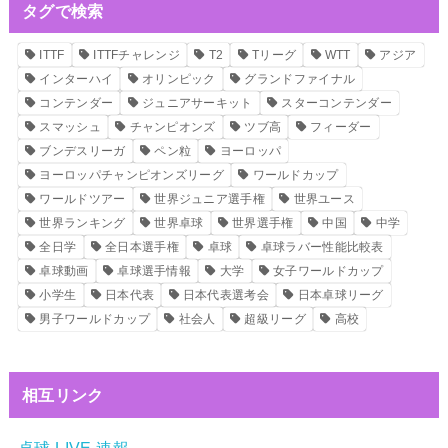
タグで検索
ITTF
ITTFチャレンジ
T2
Tリーグ
WTT
アジア
インターハイ
オリンピック
グランドファイナル
コンテンダー
ジュニアサーキット
スターコンテンダー
スマッシュ
チャンピオンズ
ツブ高
フィーダー
ブンデスリーガ
ペン粒
ヨーロッパ
ヨーロッパチャンピオンズリーグ
ワールドカップ
ワールドツアー
世界ジュニア選手権
世界ユース
世界ランキング
世界卓球
世界選手権
中国
中学
全日学
全日本選手権
卓球
卓球ラバー性能比較表
卓球動画
卓球選手情報
大学
女子ワールドカップ
小学生
日本代表
日本代表選考会
日本卓球リーグ
男子ワールドカップ
社会人
超級リーグ
高校
相互リンク