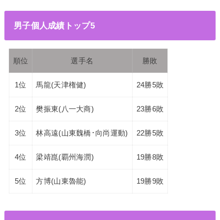
男子個人成績トップ5
順位
選手名
勝敗
1位
馬龍(天津権健)
24勝5敗
2位
樊振東(八一大商)
23勝6敗
3位
林高遠(山東魏橋･向尚運動)
22勝5敗
4位
梁靖崑(覇州海潤)
19勝8敗
5位
方博(山東魯能)
19勝9敗