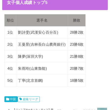
女子個人成績トップ5
順位
選手名
勝敗
1位
劉詩雯(武漢安心百分百)
28勝2敗
2位
王曼昱(吉林長白山農商銀行)
23勝6敗
3位
陳夢(深圳大学)
21勝8敗
4位
朱雨玲(山東魯能)
20勝7敗
5位
丁寧(北京首鋼)
18勝5敗
中国
超級リーグ
【ジュニアサーキット・チェコ】曽