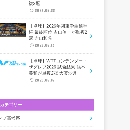
複2冠
2026.06.22
【卓球】2026年関東学生選手
権 最終順位 吉山僚一が単複2
冠 吉山和希
2026.06.13
【卓球】WTTコンテンダー・
ザグレブ2026 試合結果 張本
美和が単複2冠 大藤沙月
2026.06.16
カテゴリー
ツブ高考察