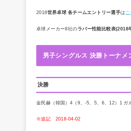
2018
世界卓球 各チームエントリー選手
は
こ
卓球メーカー8社の
ラバー性能比較表(2018
男子シングルス 決勝トーナメ
決勝
金民赫（韓国）4（9、-5、5、6、12）1
※追記 2018-04-02