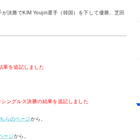
手が決勝でKIM Youjin選手（韓国）を下して優勝。芝田
の結果を追記しました
子シングルス決勝の結果を追記しました
ちらのページ
から。
ページ
から。