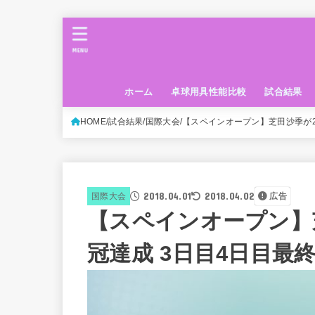
MENU
ホーム
卓球用具性能比較
試合結果
HOME
試合結果
国際大会
【スペインオープン】芝田沙季が2
2018.04.01
2018.04.02
国際大会
広告
【スペインオープン】
冠達成 3日目4日目最