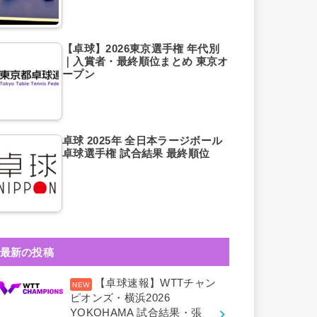
【卓球】2026東京選手権 年代別
｜入賞者・最終順位まとめ 東京オ
ープン
卓球 2025年 全日本ラージボール
卓球選手権 試合結果 最終順位
最新の投稿
【卓球速報】WTTチャン
ピオンズ・横浜2026
YOKOHAMA 試合結果・張