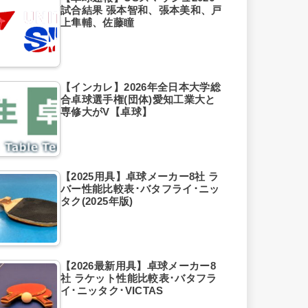
試合結果 張本智和、張本美和、戸
上隼輔、佐藤瞳
【インカレ】2026年全日本大学総
合卓球選手権(団体)愛知工業大と
専修大がV【卓球】
【2025用具】卓球メーカー8社 ラ
バー性能比較表･バタフライ･ニッ
タク(2025年版)
【2026最新用具】卓球メーカー8
社 ラケット性能比較表･バタフラ
イ･ニッタク･VICTAS