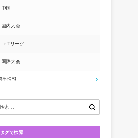
中国
国内大会
Tリーグ
国際大会
選手情報
検
索:
タグで検索