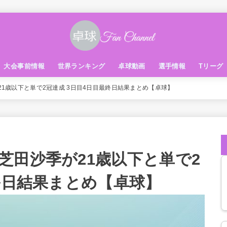
大会事前情報
世界ランキング
卓球動画
選手情報
Tリーグ
1歳以下と単で2冠達成 3日目4日目最終日結果まとめ【卓球】
芝田沙季が21歳以下と単で2
終日結果まとめ【卓球】