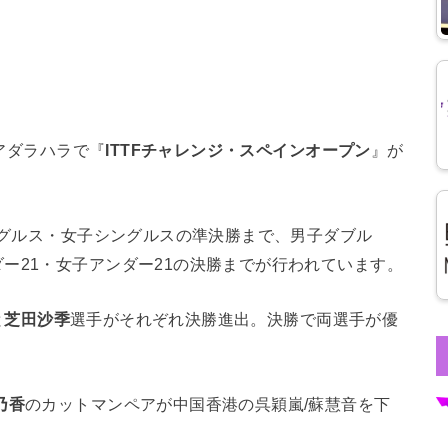
アダラハラで『
ITTFチャレンジ・スペインオープン
』が
シングルス・女子シングルスの準決勝まで、男子ダブル
ー21・女子アンダー21の決勝までが行われています。
と
芝田沙季
選手がそれぞれ決勝進出。決勝で両選手が優
乃香
のカットマンペアが中国香港の呉穎嵐/蘇慧音を下