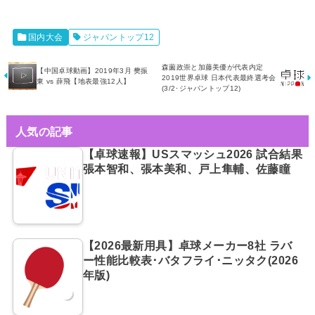
国内大会
ジャパントップ12
森薗政崇と加藤美優が代表内定
【中国卓球動画】2019年3月 樊振
2019世界卓球 日本代表最終選考会
東 vs 薛飛【地表最強12人】
(3/2･ジャパントップ12)
人気の記事
【卓球速報】USスマッシュ2026 試合結果
張本智和、張本美和、戸上隼輔、佐藤瞳
【2026最新用具】卓球メーカー8社 ラバ
ー性能比較表･バタフライ･ニッタク(2026
年版)