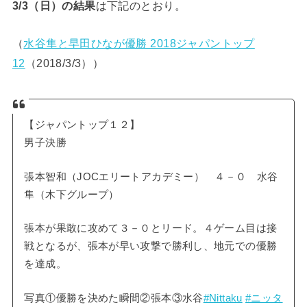
3/3（日）の結果
は下記のとおり。
（
水谷隼と早田ひなが優勝 2018ジャパントップ
12
（2018/3/3））
【ジャパントップ１２】
男子決勝
張本智和（JOCエリートアカデミー） ４－０ 水谷
隼（木下グループ）
張本が果敢に攻めて３－０とリード。４ゲーム目は接
戦となるが、張本が早い攻撃で勝利し、地元での優勝
を達成。
写真①優勝を決めた瞬間②張本③水谷
#Nittaku
#ニッタ