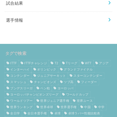
試合結果
選手情報
タグで検索
ITTF
ITTFチャレンジ
T2
Tリーグ
WTT
アジア
インターハイ
オリンピック
グランドファイナル
コンテンダー
ジュニアサーキット
スターコンテンダー
スマッシュ
チャンピオンズ
ツブ高
フィーダー
ブンデスリーガ
ペン粒
ヨーロッパ
ヨーロッパチャンピオンズリーグ
ワールドカップ
ワールドツアー
世界ジュニア選手権
世界ユース
世界ランキング
世界卓球
世界選手権
中国
中学
全日学
全日本選手権
卓球
卓球ラバー性能比較表