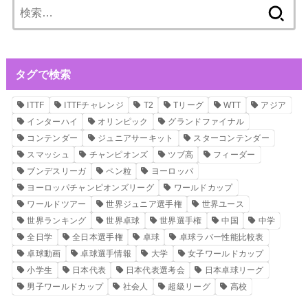
検
索:
タグで検索
ITTF
ITTFチャレンジ
T2
Tリーグ
WTT
アジア
インターハイ
オリンピック
グランドファイナル
コンテンダー
ジュニアサーキット
スターコンテンダー
スマッシュ
チャンピオンズ
ツブ高
フィーダー
ブンデスリーガ
ペン粒
ヨーロッパ
ヨーロッパチャンピオンズリーグ
ワールドカップ
ワールドツアー
世界ジュニア選手権
世界ユース
世界ランキング
世界卓球
世界選手権
中国
中学
全日学
全日本選手権
卓球
卓球ラバー性能比較表
卓球動画
卓球選手情報
大学
女子ワールドカップ
小学生
日本代表
日本代表選考会
日本卓球リーグ
男子ワールドカップ
社会人
超級リーグ
高校