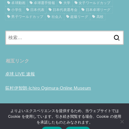
卓球動画
卓球選手情報
大学
女子ワールドカップ
小学生
日本代表
日本代表選考会
日本卓球リーグ
男子ワールドカップ
社会人
超級リーグ
高校
検
索:
相互リンク
卓球 LIVE 速報
荻村伊智朗-Ichiro Ogimura-Online Museum
ホーム
卓球用具性能比較
試合結果
大会事前情報
卓球動画
よりよいエクスペリエンスを提供するため、当ウェブサイトでは
世界ランキング
Tリーグ
選手情報
世界選手権
ツブ高考察
Cookie を使用しています。引き続き閲覧する場合、Cookie の使用
卓球の歴史
プライバシーポリシー
お問い合わせ
を承諾したものとみなされます。