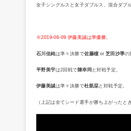
女子シングルスと女子ダブルス、混合ダブ
※2019-06-09 伊藤美誠は準優勝。
石川佳純
は準々決勝で
佐藤瞳
or
芝田沙季
の
平野美宇
は2回戦で
陳幸同
と対戦予定。
伊藤美誠
は準々決勝で
杜凱栞
と対戦予定。
（上記は全てシード選手が勝ち上がったと