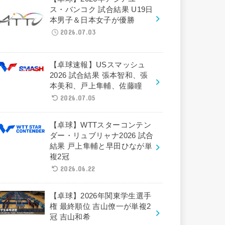
ス・バンコク 試合結果 U19日
本男子＆日本女子が優勝
2026.07.03
【卓球速報】USスマッシュ
2026 試合結果 張本智和、張
本美和、戸上隼輔、佐藤瞳
2026.07.05
【卓球】WTTスターコンテン
ダー・リュブリャナ2026 試合
結果 戸上隼輔と早田ひなが単
複2冠
2026.06.22
【卓球】2026年関東学生選手
権 最終順位 吉山僚一が単複2
冠 吉山和希