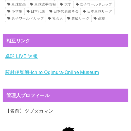
卓球動画
卓球選手情報
大学
女子ワールドカップ
小学生
日本代表
日本代表選考会
日本卓球リーグ
男子ワールドカップ
社会人
超級リーグ
高校
相互リンク
卓球 LIVE 速報
荻村伊智朗-Ichiro Ogimura-Online Museum
管理人プロフィール
【名前】ツブダカマン