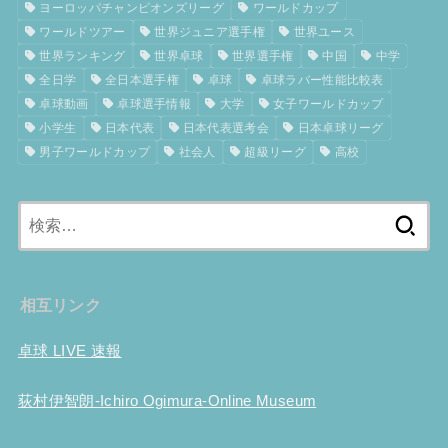
ヨーロッパチャンピオンズリーグ
ワールドカップ
ワールドツアー
世界ジュニア選手権
世界ユース
世界ランキング
世界卓球
世界選手権
中国
中学
全日学
全日本選手権
卓球
卓球ラバー性能比較表
卓球動画
卓球選手情報
大学
女子ワールドカップ
小学生
日本代表
日本代表選考会
日本卓球リーグ
男子ワールドカップ
社会人
超級リーグ
高校
検
索:
相互リンク
卓球 LIVE 速報
荻村伊智朗-Ichiro Ogimura-Online Museum