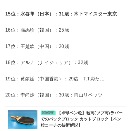
15位：水谷隼（日本）：31歳：木下マイスター東京
16位：張禹珍（韓国）：25歳
17位：王楚欽（中国）：20歳
18位：アルナ（ナイジェリア）：32歳
19位：黄鎮廷（中国香港）：29歳：T.T彩たま
20位：李尚洙（韓国）：30歳：岡山リベッツ
【卓球ペン粒】粒高(ツブ高)ラバー
関連記事
でのバックブロック カットブロック【ペン
粒コーチの技術解説】