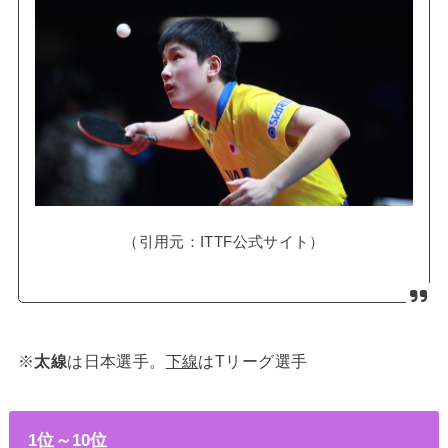
（引用元：ITTF公式サイト）
※
太線
は日本選手。
下線
はTリーグ選手
1位～10位