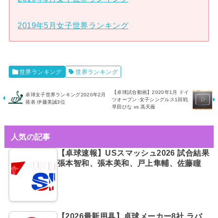
2019年5月女子世界ランキング
世界ランキング
世界ランキング
【卓球試合動画】2020年1月 ドイ
卓球女子世界ランキング2020年2月
ツオープン･女子シングルス1回戦
発表 伊藤美誠3位
早田ひな vs 馮天薇
人気の記事
【卓球速報】USスマッシュ2026 試合結果
張本智和、張本美和、戸上隼輔、佐藤瞳
【2026最新用具】卓球メーカー8社 ラバ