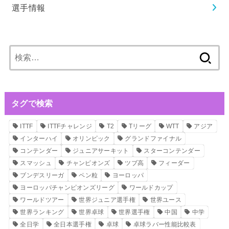
選手情報
検
索:
タグで検索
ITTF
ITTFチャレンジ
T2
Tリーグ
WTT
アジア
インターハイ
オリンピック
グランドファイナル
コンテンダー
ジュニアサーキット
スターコンテンダー
スマッシュ
チャンピオンズ
ツブ高
フィーダー
ブンデスリーガ
ペン粒
ヨーロッパ
ヨーロッパチャンピオンズリーグ
ワールドカップ
ワールドツアー
世界ジュニア選手権
世界ユース
世界ランキング
世界卓球
世界選手権
中国
中学
全日学
全日本選手権
卓球
卓球ラバー性能比較表