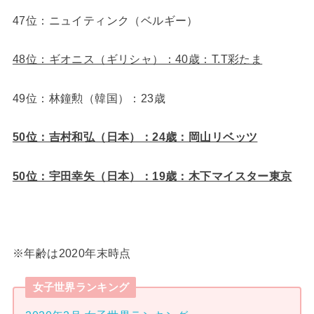
47位：ニュイティンク（ベルギー）
48位：ギオニス（ギリシャ）：40歳：T.T彩たま
49位：林鐘勲（韓国）：23歳
50位：吉村和弘（日本）：24歳：岡山リベッツ
50位：宇田幸矢（日本）：19歳：木下マイスター東京
※年齢は2020年末時点
女子世界ランキング