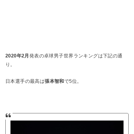
2020年2
月
発表の卓球男子世界ランキングは下記の通
り。
日本選手の最高は
張本智和
で5位。