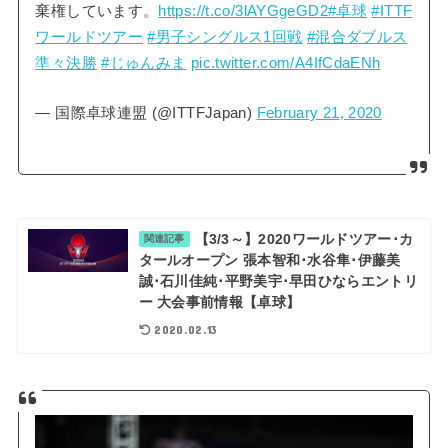
棄権しています。
https://t.co/3lAYGgeGD2
#卓球
#ITTF
ワールドツアー
#男子シングルス1回戦
#混合ダブルス
準々決勝
#じゅんみま
pic.twitter.com/A4IfCdaENh
— 国際卓球連盟 (@ITTFJapan)
February 21, 2020
【3/3～】2020ワールドツアー･カ
関連記事
タールオープン 張本智和･水谷隼･伊藤美
誠･石川佳純･平野美宇･早田ひならエントリ
ー 大会事前情報【卓球】
2020.02.13