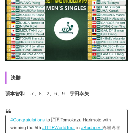
決勝
張本智和
-7、8、2、6、9
宇田幸矢
#Congratulations
to 🇯🇵Tomokazu Harimoto with
winning the 5th
#ITTFWorldTour
in
#Budapest
💪🏼💪🏼