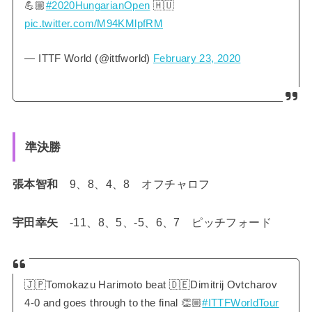
💪🏼
#2020HungarianOpen
🇭🇺
pic.twitter.com/M94KMlpfRM
— ITTF World (@ittfworld)
February 23, 2020
準決勝
張本智和
9、8、4、8 オフチャロフ
宇田幸矢
-11、8、5、-5、6、7 ピッチフォード
🇯🇵Tomokazu Harimoto beat 🇩🇪Dimitrij Ovtcharov
4-0 and goes through to the final 👏🏼
#ITTFWorldTour