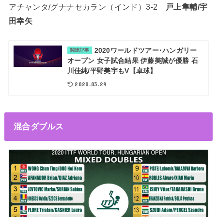
アチャンタ/グナナセカラン（インド）3-2
戸上隼輔/宇
田幸矢
2020ワールドツアー･ハンガリー
関連記事
オープン 女子試合結果 伊藤美誠が優勝 石
川佳純/平野美宇もV【卓球】
2020.03.29
混合ダブルス