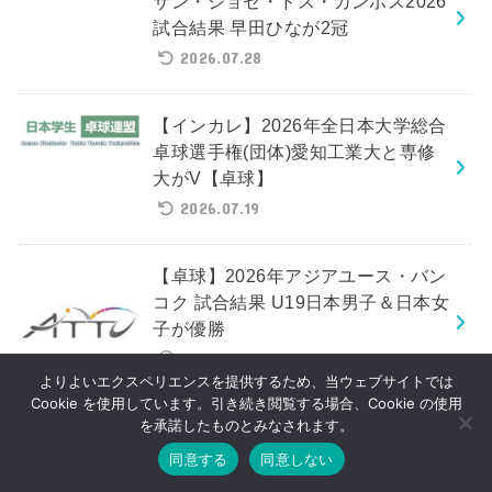
サン・ジョゼ・ドス・カンポス2026
試合結果 早田ひなが2冠
2026.07.28
【インカレ】2026年全日本大学総合
卓球選手権(団体)愛知工業大と専修
大がV【卓球】
2026.07.19
【卓球】2026年アジアユース・バン
コク 試合結果 U19日本男子＆日本女
子が優勝
2026.07.03
よりよいエクスペリエンスを提供するため、当ウェブサイトでは
Cookie を使用しています。引き続き閲覧する場合、Cookie の使用
を承諾したものとみなされます。
【卓球速報】USスマッシュ2026 試
同意する
同意しない
合結果 張本智和、張本美和、戸上隼
輔、佐藤瞳