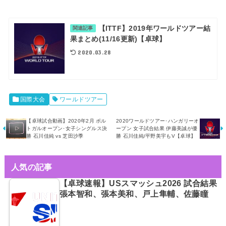
【ITTF】2019年ワールドツアー結
関連記事
果まとめ(11/16更新)【卓球】
2020.03.28
国際大会
ワールドツアー
【卓球試合動画】2020年2月 ポル
2020ワールドツアー･ハンガリーオ
トガルオープン･女子シングルス決
ープン 女子試合結果 伊藤美誠が優
勝 石川佳純 vs 芝田沙季
勝 石川佳純/平野美宇もV【卓球】
人気の記事
【卓球速報】USスマッシュ2026 試合結果
張本智和、張本美和、戸上隼輔、佐藤瞳