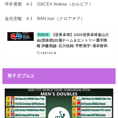
坪井勇磨 4-1 GACEV Aleksa（セルビア）
金光宏暢 4-1 BAN Ivor（クロアチア）
【世界卓球】2020世界卓球釜山大
関連記事
会(団体戦)出場チーム＆エントリー選手情
報 伊藤美誠･石川佳純･平野美宇･張本智和
2021.04.16
男子ダブルス