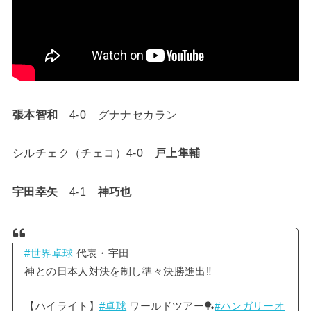
張本智和
4-0 グナナセカラン
シルチェク（チェコ）4-0
戸上隼輔
宇田幸矢
4-1
神巧也
#世界卓球
代表・宇田
神との日本人対決を制し準々決勝進出‼️
【ハイライト】
#卓球
ワールドツアー🏓
#ハンガリーオ