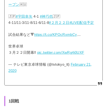
ープン
🇭🇺
🇯🇵
#宇田幸矢
4-1
#神巧也
🇯🇵
4-11/11-3/11-8/11-6/11-8
#２月２２日
#LIVE配信予定
試合結果など🔻
https://t.co/KPOcRxmbCy
…
世界卓球
３月２２日開幕‼️
pic.twitter.com/XwRg4i0UXF
— テレビ東京卓球情報 (@tvtokyo_tt)
February 21,
2020
1回戦