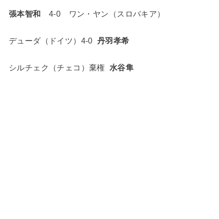
張本智和
4-0 ワン・ヤン（スロバキア）
デューダ（ドイツ）4-0
丹羽孝希
シルチェク（チェコ）棄権
水谷隼