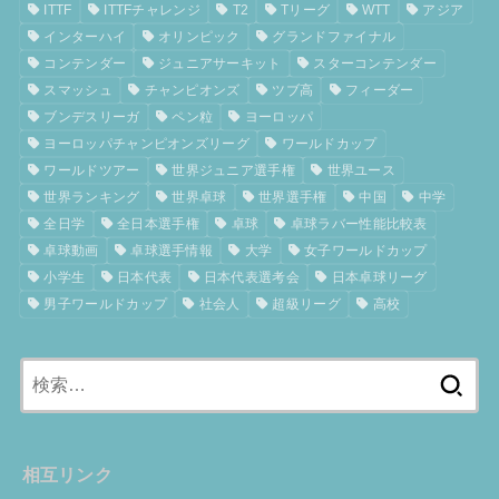
ITTF
ITTFチャレンジ
T2
Tリーグ
WTT
アジア
インターハイ
オリンピック
グランドファイナル
コンテンダー
ジュニアサーキット
スターコンテンダー
スマッシュ
チャンピオンズ
ツブ高
フィーダー
ブンデスリーガ
ペン粒
ヨーロッパ
ヨーロッパチャンピオンズリーグ
ワールドカップ
ワールドツアー
世界ジュニア選手権
世界ユース
世界ランキング
世界卓球
世界選手権
中国
中学
全日学
全日本選手権
卓球
卓球ラバー性能比較表
卓球動画
卓球選手情報
大学
女子ワールドカップ
小学生
日本代表
日本代表選考会
日本卓球リーグ
男子ワールドカップ
社会人
超級リーグ
高校
検
索:
相互リンク