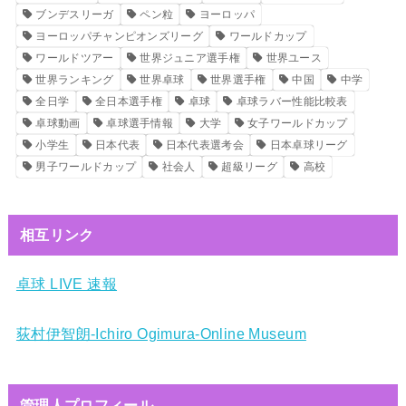
ブンデスリーガ
ペン粒
ヨーロッパ
ヨーロッパチャンピオンズリーグ
ワールドカップ
ワールドツアー
世界ジュニア選手権
世界ユース
世界ランキング
世界卓球
世界選手権
中国
中学
全日学
全日本選手権
卓球
卓球ラバー性能比較表
卓球動画
卓球選手情報
大学
女子ワールドカップ
小学生
日本代表
日本代表選考会
日本卓球リーグ
男子ワールドカップ
社会人
超級リーグ
高校
相互リンク
卓球 LIVE 速報
荻村伊智朗-Ichiro Ogimura-Online Museum
管理人プロフィール