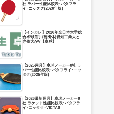
社 ラバー性能比較表･バタフラ
イ･ニッタク(2026年版)
【インカレ】2026年全日本大学総
合卓球選手権(団体)愛知工業大と
専修大がV【卓球】
【2025用具】卓球メーカー8社 ラ
バー性能比較表･バタフライ･ニッ
タク(2025年版)
【2026最新用具】卓球メーカー8
社 ラケット性能比較表･バタフラ
イ･ニッタク･VICTAS