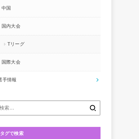
中国
国内大会
Tリーグ
国際大会
選手情報
検
索:
タグで検索