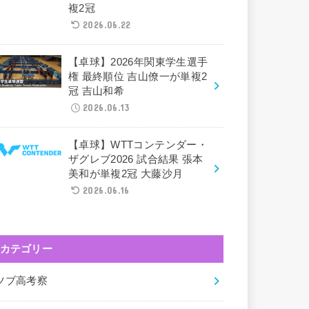
複2冠
2026.06.22
【卓球】2026年関東学生選手
権 最終順位 吉山僚一が単複2
冠 吉山和希
2026.06.13
【卓球】WTTコンテンダー・
ザグレブ2026 試合結果 張本
美和が単複2冠 大藤沙月
2026.06.16
カテゴリー
ツブ高考察