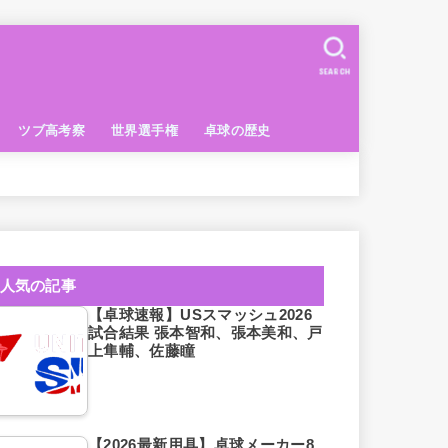
SEARCH
ツブ高考察
世界選手権
卓球の歴史
人気の記事
【卓球速報】USスマッシュ2026
試合結果 張本智和、張本美和、戸
上隼輔、佐藤瞳
【2026最新用具】卓球メーカー8