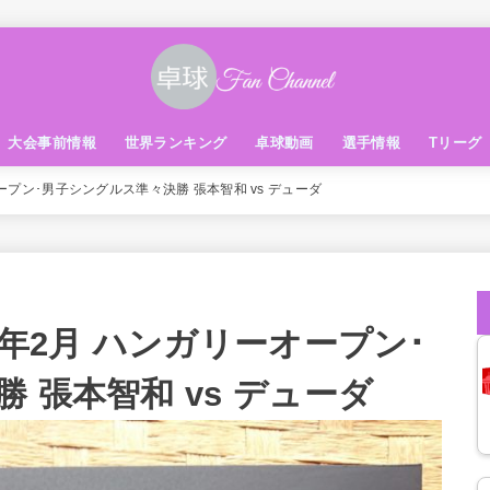
大会事前情報
世界ランキング
卓球動画
選手情報
Tリーグ
ープン･男子シングルス準々決勝 張本智和 vs デューダ
0年2月 ハンガリーオープン･
 張本智和 vs デューダ