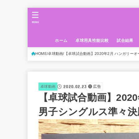
MENU
ホーム
卓球用具性能比較
試合結果
HOME
卓球動画
【卓球試合動画】2020年2月 ハンガリーオ
2020.02.23
卓球動画
広告
【卓球試合動画】202
男子シングルス準々決勝