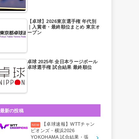
【卓球】2026東京選手権 年代別
｜入賞者・最終順位まとめ 東京オ
ープン
卓球 2025年 全日本ラージボール
卓球選手権 試合結果 最終順位
最新の投稿
【卓球速報】WTTチャン
ピオンズ・横浜2026
YOKOHAMA 試合結果・張