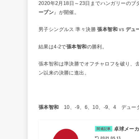
2020年2月18日～23日までハンガリーの
ープン
』が開催。
男子シングルス 準々決勝
張本智和
vs
デュ
結果は4-2で
張本智和
の勝利。
張本智和は準決勝でオフチャロフを破り、
ン以来の決勝に進出。
張本智和
10、-9、6、10、-9、4 デュ
卓球メーカ
関連記事
2021.05.13