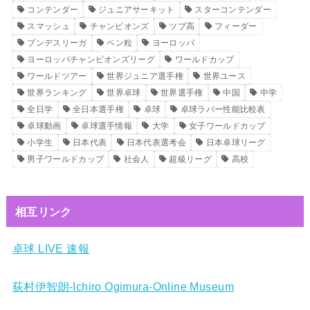
コンテンダー
ジュニアサーキット
スターコンテンダー
スマッシュ
チャンピオンズ
ツブ高
フィーダー
ブンデスリーガ
ペン粒
ヨーロッパ
ヨーロッパチャンピオンズリーグ
ワールドカップ
ワールドツアー
世界ジュニア選手権
世界ユース
世界ランキング
世界卓球
世界選手権
中国
中学
全日学
全日本選手権
卓球
卓球ラバー性能比較表
卓球動画
卓球選手情報
大学
女子ワールドカップ
小学生
日本代表
日本代表選考会
日本卓球リーグ
男子ワールドカップ
社会人
超級リーグ
高校
相互リンク
卓球 LIVE 速報
荻村伊智朗-Ichiro Ogimura-Online Museum