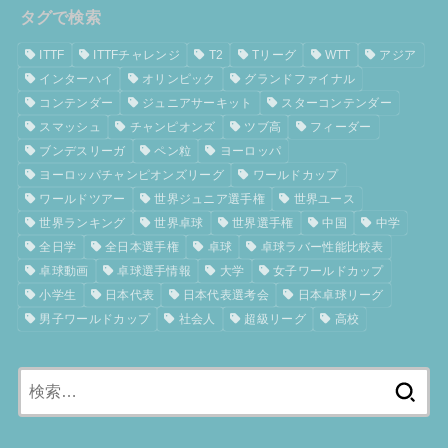
タグで検索
ITTF
ITTFチャレンジ
T2
Tリーグ
WTT
アジア
インターハイ
オリンピック
グランドファイナル
コンテンダー
ジュニアサーキット
スターコンテンダー
スマッシュ
チャンピオンズ
ツブ高
フィーダー
ブンデスリーガ
ペン粒
ヨーロッパ
ヨーロッパチャンピオンズリーグ
ワールドカップ
ワールドツアー
世界ジュニア選手権
世界ユース
世界ランキング
世界卓球
世界選手権
中国
中学
全日学
全日本選手権
卓球
卓球ラバー性能比較表
卓球動画
卓球選手情報
大学
女子ワールドカップ
小学生
日本代表
日本代表選考会
日本卓球リーグ
男子ワールドカップ
社会人
超級リーグ
高校
検
索: