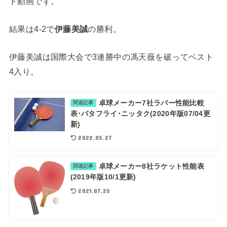
ト動画です。
結果は4-2で
伊藤美誠
の勝利。
伊藤美誠は国際大会で3連勝中の馮天薇を破ってベスト
4入り。
卓球メーカー7社ラバー性能比較
関連記事
表･バタフライ･ニッタク(2020年版07/04更
新)
2022.05.27
卓球メーカー8社ラケット性能表
関連記事
(2019年版10/1更新)
2021.07.25