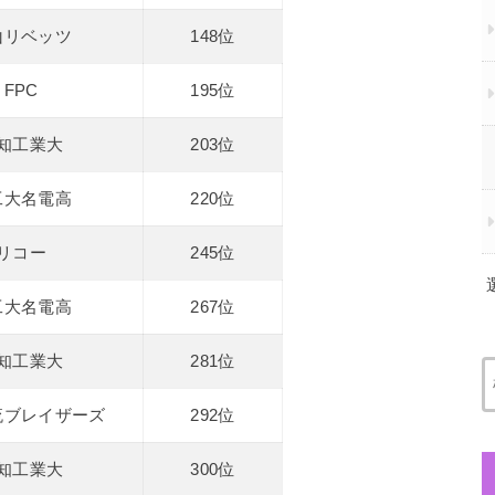
山リベッツ
148位
FPC
195位
知工業大
203位
工大名電高
220位
リコー
245位
工大名電高
267位
知工業大
281位
流ブレイザーズ
292位
知工業大
300位