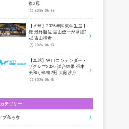
複2冠
2026.06.22
【卓球】2026年関東学生選手
権 最終順位 吉山僚一が単複2
冠 吉山和希
2026.06.13
【卓球】WTTコンテンダー・
ザグレブ2026 試合結果 張本
美和が単複2冠 大藤沙月
2026.06.16
カテゴリー
ツブ高考察