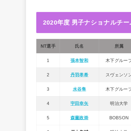
2020年度 男子ナショナルチ
NT選手
氏名
所属
1
張本智和
木下グルー
2
丹羽孝希
スヴェンソ
3
水谷隼
木下グルー
4
宇田幸矢
明治大学
5
森薗政崇
BOBSON