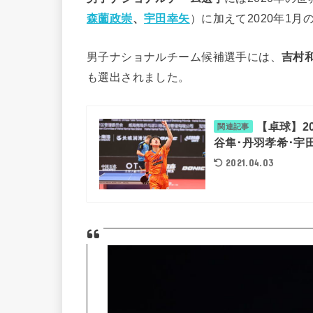
森薗政崇
、
宇田幸矢
）に加えて2020年1
男子ナショナルチーム候補選手には、
吉村
も選出されました。
【卓球】2
関連記事
谷隼･丹羽孝希･宇
2021.04.03