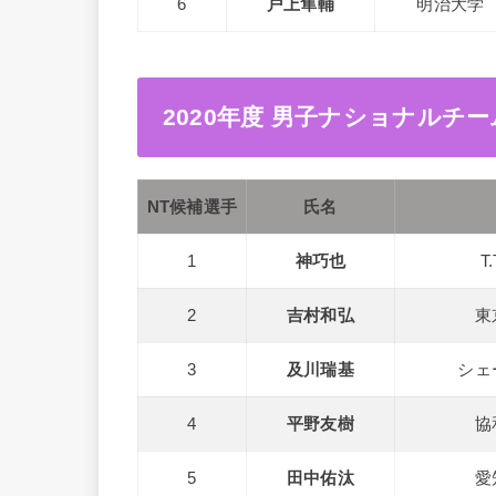
6
戸上隼輔
明治大学
2020年度 男子ナショナルチ
NT候補選手
氏名
1
神巧也
T
2
吉村和弘
東
3
及川瑞基
シェ
4
平野友樹
協
5
田中佑汰
愛