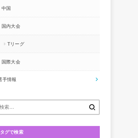
中国
国内大会
Tリーグ
国際大会
選手情報
検
索:
タグで検索