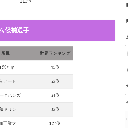
113位
ーム候補選手
所属
世界ランキング
.T彩たま
45位
京アート
53位
ークハンズ
64位
和キリン
93位
知工業大
127位