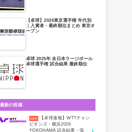
【卓球】2026東京選手権 年代別
｜入賞者・最終順位まとめ 東京オ
ープン
卓球 2025年 全日本ラージボール
卓球選手権 試合結果 最終順位
最新の投稿
【卓球速報】WTTチャン
ピオンズ・横浜2026
YOKOHAMA 試合結果・張