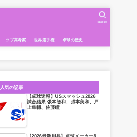
SEARCH
ツブ高考察
世界選手権
卓球の歴史
人気の記事
【卓球速報】USスマッシュ2026
試合結果 張本智和、張本美和、戸
上隼輔、佐藤瞳
【2026最新用具】卓球メーカー8