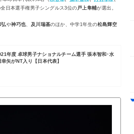
月の全日本選手権男子シングルス3位の
戸上隼輔
が選出。
和弘
や
神巧也
、
及川瑞基
のほか、中学1年生の
松島輝空
021年度 卓球男子ナショナルチーム選手 張本智和･水
田幸矢がNT入り【日本代表】