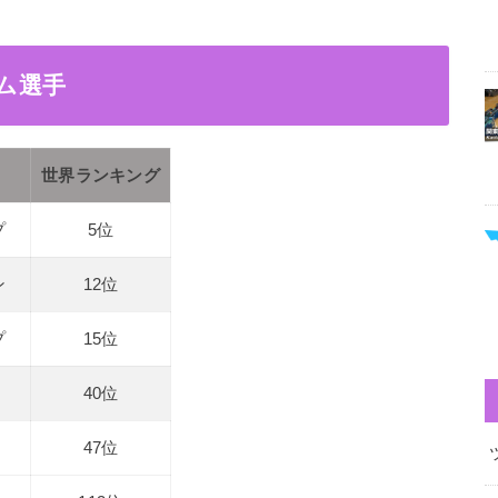
ーム選手
世界ランキング
プ
5位
ン
12位
プ
15位
40位
47位