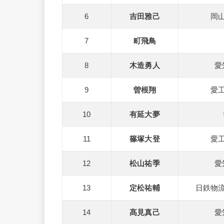
6
吉田雅己
岡
7
町飛鳥
8
木造勇人
愛
9
曽根翔
愛
10
有延大夢
11
篠塚大登
愛
12
松山祐季
愛
13
定松祐輔
日鉄物
14
髙見真己
愛