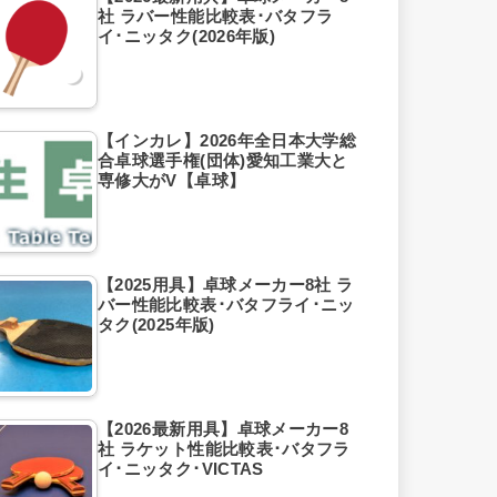
社 ラバー性能比較表･バタフラ
イ･ニッタク(2026年版)
【インカレ】2026年全日本大学総
合卓球選手権(団体)愛知工業大と
専修大がV【卓球】
【2025用具】卓球メーカー8社 ラ
バー性能比較表･バタフライ･ニッ
タク(2025年版)
【2026最新用具】卓球メーカー8
社 ラケット性能比較表･バタフラ
イ･ニッタク･VICTAS