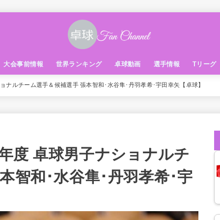
大会事前情報
世界ランキング
卓球動画
選手情報
Tリーグ
ショナルチーム選手＆候補選手 張本智和･水谷隼･丹羽孝希･宇田幸矢【卓球】
0年度 卓球男子ナショナルチ
本智和･水谷隼･丹羽孝希･宇