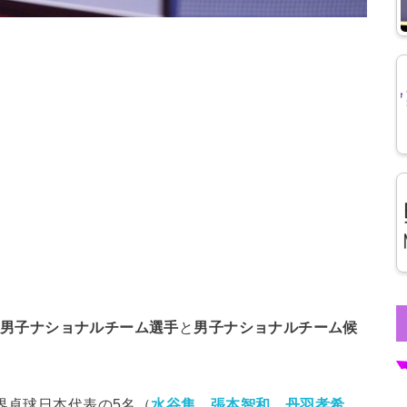
男子ナショナルチーム選手
と
男子ナショナルチーム候
世界卓球日本代表の5名（
水谷隼
、
張本智和
、
丹羽孝希
、