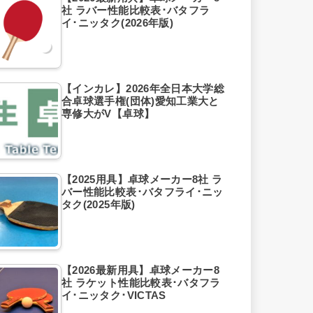
社 ラバー性能比較表･バタフラ
イ･ニッタク(2026年版)
【インカレ】2026年全日本大学総
合卓球選手権(団体)愛知工業大と
専修大がV【卓球】
【2025用具】卓球メーカー8社 ラ
バー性能比較表･バタフライ･ニッ
タク(2025年版)
【2026最新用具】卓球メーカー8
社 ラケット性能比較表･バタフラ
イ･ニッタク･VICTAS