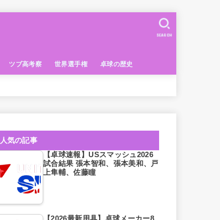
SEARCH
ツブ高考察
世界選手権
卓球の歴史
人気の記事
【卓球速報】USスマッシュ2026
試合結果 張本智和、張本美和、戸
上隼輔、佐藤瞳
【2026最新用具】卓球メーカー8