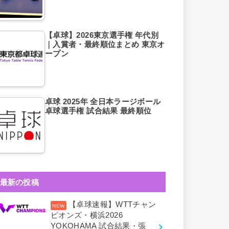
【卓球】2026東京選手権 年代別
｜入賞者・最終順位まとめ 東京オ
ープン
卓球 2025年 全日本ラージボール
卓球選手権 試合結果 最終順位
最新の投稿
【卓球速報】WTTチャン
ピオンズ・横浜2026
YOKOHAMA 試合結果・張