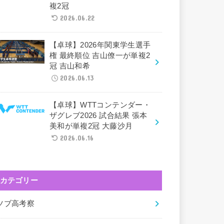
複2冠
2026.06.22
【卓球】2026年関東学生選手
権 最終順位 吉山僚一が単複2
冠 吉山和希
2026.06.13
【卓球】WTTコンテンダー・
ザグレブ2026 試合結果 張本
美和が単複2冠 大藤沙月
2026.06.16
カテゴリー
ツブ高考察