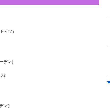
（ドイツ）
ェーデン）
イツ）
ーデン）