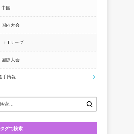
中国
国内大会
Tリーグ
国際大会
選手情報
検
索:
タグで検索