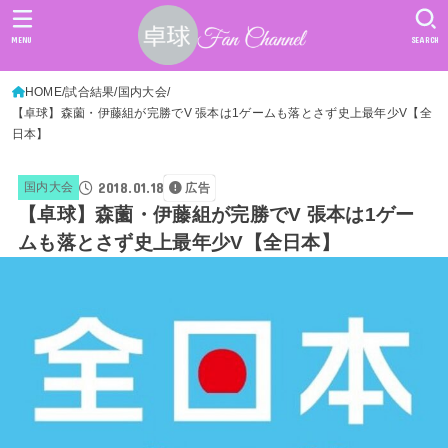
MENU
SEARCH
HOME
試合結果
国内大会
【卓球】森薗・伊藤組が完勝でV 張本は1ゲームも落とさず史上最年少V【全
日本】
2018.01.18
国内大会
広告
【卓球】森薗・伊藤組が完勝でV 張本は1ゲー
ムも落とさず史上最年少V【全日本】