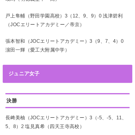
戸上隼輔（野田学園高校）3（12、9、9）0 浅津碧利
（JOCエリートアカデミー／帝京）
張本智和（JOCエリートアカデミー）3（9、7、4）0
濵田一輝（愛工大附属中学）
ジュニア女子
決勝
長﨑美柚（JOCエリートアカデミー）3（-5、-5、11、
5、8）2 塩見真希（四天王寺高校）