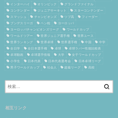
インターハイ
オリンピック
グランドファイナル
コンテンダー
ジュニアサーキット
スターコンテンダー
スマッシュ
チャンピオンズ
ツブ高
フィーダー
ブンデスリーガ
ペン粒
ヨーロッパ
ヨーロッパチャンピオンズリーグ
ワールドカップ
ワールドツアー
世界ジュニア選手権
世界ユース
世界ランキング
世界卓球
世界選手権
中国
中学
全日学
全日本選手権
卓球
卓球ラバー性能比較表
卓球動画
卓球選手情報
大学
女子ワールドカップ
小学生
日本代表
日本代表選考会
日本卓球リーグ
男子ワールドカップ
社会人
超級リーグ
高校
検
索:
相互リンク