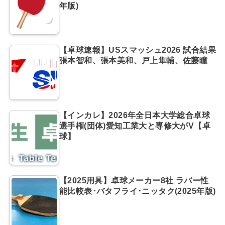
年版)
【卓球速報】USスマッシュ2026 試合結果
張本智和、張本美和、戸上隼輔、佐藤瞳
【インカレ】2026年全日本大学総合卓球
選手権(団体)愛知工業大と専修大がV【卓
球】
【2025用具】卓球メーカー8社 ラバー性
能比較表･バタフライ･ニッタク(2025年版)