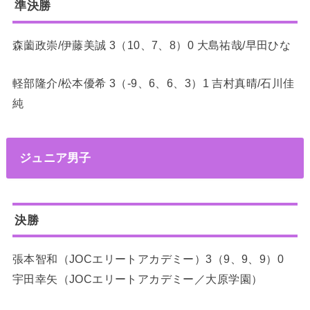
準決勝
森薗政崇/伊藤美誠 3（10、7、8）0 大島祐哉/早田ひな
軽部隆介/松本優希 3（-9、6、6、3）1 吉村真晴/石川佳
純
ジュニア男子
決勝
張本智和（JOCエリートアカデミー）3（9、9、9）0
宇田幸矢（JOCエリートアカデミー／大原学園）