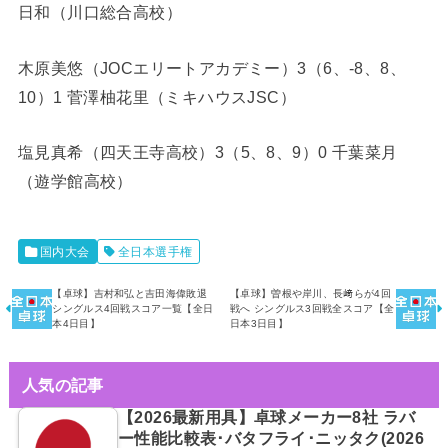
日和（川口総合高校）
木原美悠（JOCエリートアカデミー）3（6、-8、8、
10）1 菅澤柚花里（ミキハウスJSC）
塩見真希（四天王寺高校）3（5、8、9）0 千葉菜月
（遊学館高校）
国内大会
全日本選手権
【卓球】吉村和弘と吉田海偉敗退
【卓球】曽根や岸川、長﨑らが4回
シングルス4回戦スコア一覧【全日
戦へ シングルス3回戦全スコア【全
本4日目】
日本3日目】
人気の記事
【2026最新用具】卓球メーカー8社 ラバ
ー性能比較表･バタフライ･ニッタク(2026