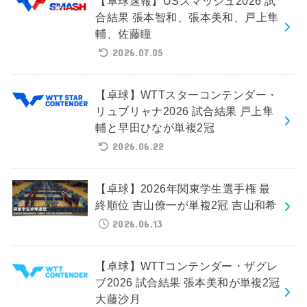
【卓球速報】USスマッシュ2026 試
合結果 張本智和、張本美和、戸上隼
輔、佐藤瞳
2026.07.05
【卓球】WTTスターコンテンダー・
リュブリャナ2026 試合結果 戸上隼
輔と早田ひなが単複2冠
2026.06.22
【卓球】2026年関東学生選手権 最
終順位 吉山僚一が単複2冠 吉山和希
2026.06.13
【卓球】WTTコンテンダー・ザグレ
ブ2026 試合結果 張本美和が単複2冠
大藤沙月