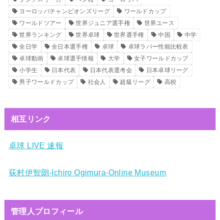
ヨーロッパチャンピオンズリーグ
ワールドカップ
ワールドツアー
世界ジュニア選手権
世界ユース
世界ランキング
世界卓球
世界選手権
中国
中学
全日学
全日本選手権
卓球
卓球ラバー性能比較表
卓球動画
卓球選手情報
大学
女子ワールドカップ
小学生
日本代表
日本代表選考会
日本卓球リーグ
男子ワールドカップ
社会人
超級リーグ
高校
相互リンク
卓球 LIVE 速報
荻村伊智朗-Ichiro Ogimura-Online Museum
管理人プロフィール