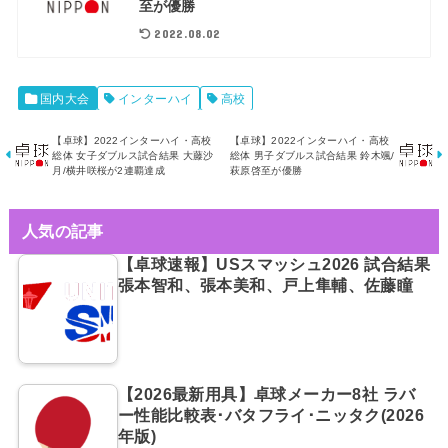
至が優勝
2022.08.02
国内大会
インターハイ
高校
【卓球】2022インターハイ・高校
【卓球】2022インターハイ・高校
総体 女子ダブルス試合結果 大藤沙
総体 男子ダブルス試合結果 鈴木颯/
月/横井咲桜が2連覇達成
萩原啓至が優勝
人気の記事
【卓球速報】USスマッシュ2026 試合結果
張本智和、張本美和、戸上隼輔、佐藤瞳
【2026最新用具】卓球メーカー8社 ラバ
ー性能比較表･バタフライ･ニッタク(2026
年版)