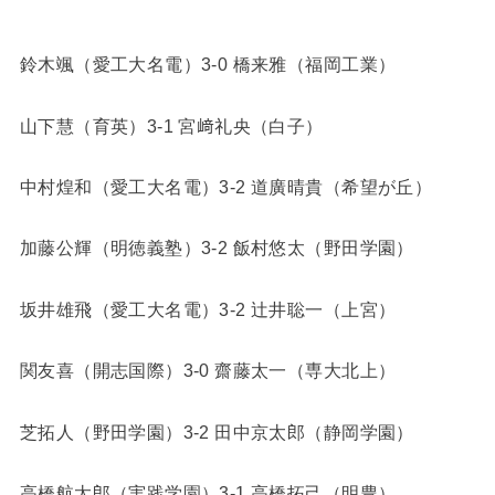
鈴木颯（愛工大名電）3-0 橋来雅（福岡工業）
山下慧（育英）3-1 宮﨑礼央（白子）
中村煌和（愛工大名電）3-2 道廣晴貴（希望が丘）
加藤公輝（明徳義塾）3-2 飯村悠太（野田学園）
坂井雄飛（愛工大名電）3-2 辻井聡一（上宮）
関友喜（開志国際）3-0 齋藤太一（専大北上）
芝拓人（野田学園）3-2 田中京太郎（静岡学園）
高橋航太郎（実践学園）3-1 高橋拓己（明豊）