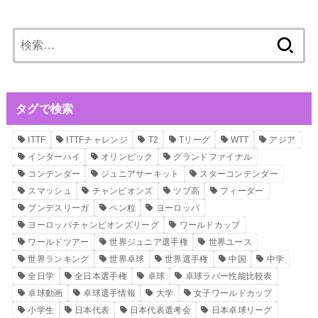
検
索:
タグで検索
ITTF
ITTFチャレンジ
T2
Tリーグ
WTT
アジア
インターハイ
オリンピック
グランドファイナル
コンテンダー
ジュニアサーキット
スターコンテンダー
スマッシュ
チャンピオンズ
ツブ高
フィーダー
ブンデスリーガ
ペン粒
ヨーロッパ
ヨーロッパチャンピオンズリーグ
ワールドカップ
ワールドツアー
世界ジュニア選手権
世界ユース
世界ランキング
世界卓球
世界選手権
中国
中学
全日学
全日本選手権
卓球
卓球ラバー性能比較表
卓球動画
卓球選手情報
大学
女子ワールドカップ
小学生
日本代表
日本代表選考会
日本卓球リーグ