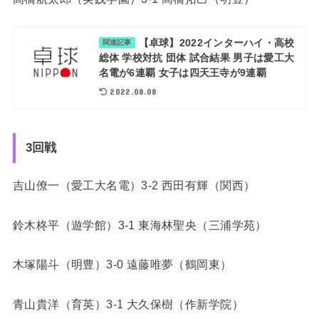
【卓球】2022インターハイ・高校
関連記事
総体 学校対抗 団体 試合結果 男子は愛工大
名電が6連覇 女子は四天王寺が9連覇
2022.08.08
3回戦
吉山僚一（愛工大名電）3-2 西田有輝（関西）
鈴木柊平（遊学館）3-1 東海林聖央（三浦学苑）
木塚陽斗（明豊）3-0 遠藤唯夢（鶴岡東）
青山貴洋（育英）3-1 大久保樹（作新学院）