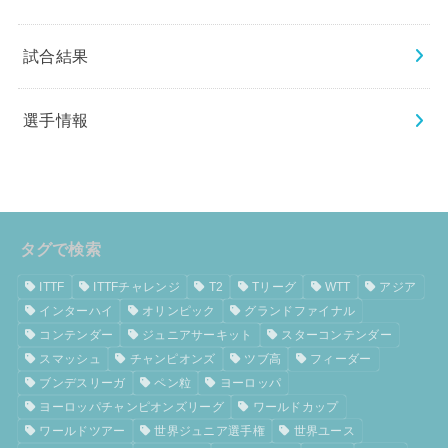
試合結果
選手情報
タグで検索
ITTF
ITTFチャレンジ
T2
Tリーグ
WTT
アジア
インターハイ
オリンピック
グランドファイナル
コンテンダー
ジュニアサーキット
スターコンテンダー
スマッシュ
チャンピオンズ
ツブ高
フィーダー
ブンデスリーガ
ペン粒
ヨーロッパ
ヨーロッパチャンピオンズリーグ
ワールドカップ
ワールドツアー
世界ジュニア選手権
世界ユース