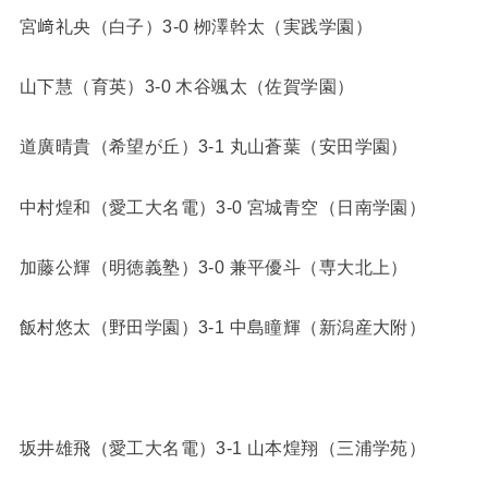
宮﨑礼央（白子）3-0 栁澤幹太（実践学園）
山下慧（育英）3-0 木谷颯太（佐賀学園）
道廣晴貴（希望が丘）3-1 丸山蒼葉（安田学園）
中村煌和（愛工大名電）3-0 宮城青空（日南学園）
加藤公輝（明徳義塾）3-0 兼平優斗（専大北上）
飯村悠太（野田学園）3-1 中島瞳輝（新潟産大附）
坂井雄飛（愛工大名電）3-1 山本煌翔（三浦学苑）