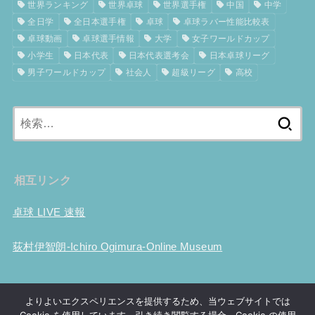
世界ランキング
世界卓球
世界選手権
中国
中学
全日学
全日本選手権
卓球
卓球ラバー性能比較表
卓球動画
卓球選手情報
大学
女子ワールドカップ
小学生
日本代表
日本代表選考会
日本卓球リーグ
男子ワールドカップ
社会人
超級リーグ
高校
検
索:
相互リンク
卓球 LIVE 速報
荻村伊智朗-Ichiro Ogimura-Online Museum
ホーム
卓球用具性能比較
試合結果
大会事前情報
卓球動画
よりよいエクスペリエンスを提供するため、当ウェブサイトでは
世界ランキング
Tリーグ
選手情報
世界選手権
ツブ高考察