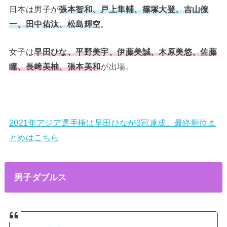
日本は男子が
張本智和、戸上隼輔、篠塚大登、吉山僚
一、田中佑汰、松島輝空
。
女子は
早田ひな、平野美宇、伊藤美誠、木原美悠、佐藤
瞳、長﨑美柚、張本美和
が出場。
2021年アジア選手権は早田ひなが3冠達成。最終順位ま
とめはこちら
男子ダブルス