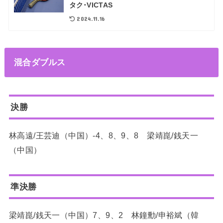
タク･VICTAS
2024.11.16
混合ダブルス
決勝
林高遠/王芸迪（中国）-4、8、9、8 梁靖崑/銭天一
（中国）
準決勝
梁靖崑/銭天一（中国）7、9、2 林鐘勳/申裕斌（韓