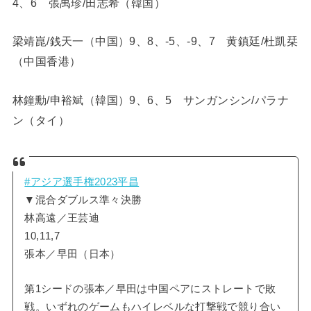
4、6 張禹珍/田志希（韓国）
梁靖崑/銭天一（中国）9、8、-5、-9、7 黄鎮廷/杜凱栞
（中国香港）
林鐘勳/申裕斌（韓国）9、6、5 サンガンシン/パラナ
ン（タイ）
#アジア選手権2023平昌
▼混合ダブルス準々決勝
林高遠／王芸迪
10,11,7
張本／早田（日本）
第1シードの張本／早田は中国ペアにストレートで敗
戦。いずれのゲームもハイレベルな打撃戦で競り合い