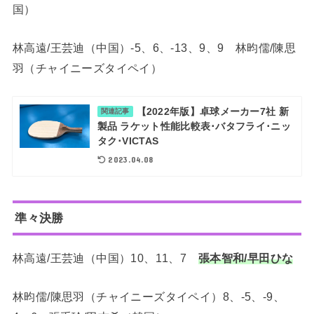
国）
林高遠/王芸迪（中国）-5、6、-13、9、9 林昀儒/陳思
羽（チャイニーズタイペイ）
【2022年版】卓球メーカー7社 新
関連記事
製品 ラケット性能比較表･バタフライ･ニッ
タク･VICTAS
2023.04.08
準々決勝
林高遠/王芸迪（中国）10、11、7
張本智和/早田ひな
林昀儒/陳思羽（チャイニーズタイペイ）8、-5、-9、