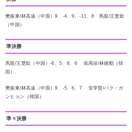
樊振東/林高遠（中国）9、-4、9、-11、8 馬龍/王楚欽
（中国）
準決勝
馬龍/王楚欽（中国）-6、5、8、6 張禹珍/林鐘勳（韓
国）
樊振東/林高遠（中国）9、-5、6、7 安宰賢/パク・ガ
ンヒョン（韓国）
準々決勝