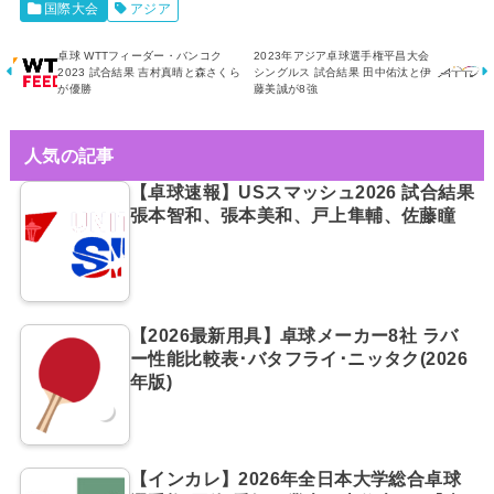
国際大会
アジア
卓球 WTTフィーダー・バンコク
2023年アジア卓球選手権平昌大会
2023 試合結果 吉村真晴と森さくら
シングルス 試合結果 田中佑汰と伊
が優勝
藤美誠が8強
人気の記事
【卓球速報】USスマッシュ2026 試合結果
張本智和、張本美和、戸上隼輔、佐藤瞳
【2026最新用具】卓球メーカー8社 ラバ
ー性能比較表･バタフライ･ニッタク(2026
年版)
【インカレ】2026年全日本大学総合卓球