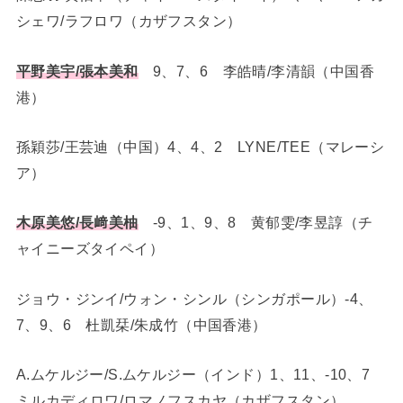
シェワ/ラフロワ（カザフスタン）
平野美宇/張本美和
9、7、6 李皓晴/李清韻（中国香
港）
孫穎莎/王芸迪（中国）4、4、2 LYNE/TEE（マレーシ
ア）
-9、1、9、8 黄郁雯/李昱諄（チ
木原美悠/長﨑美柚
ャイニーズタイペイ）
ジョウ・ジンイ/ウォン・シンル（シンガポール）-4、
7、9、6 杜凱栞/朱成竹（中国香港）
A.ムケルジー/S.ムケルジー（インド）1、11、-10、7
ミルカディロワ/ロマノフスカヤ（カザフスタン）