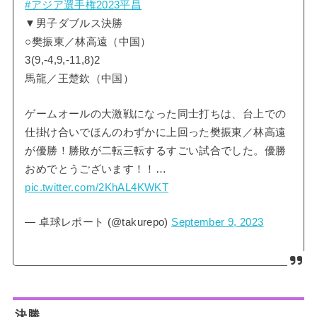
#アジア選手権2023平昌
▼男子ダブルス決勝
○樊振東／林高遠（中国）
3(9,-4,9,-11,8)2
馬龍／王楚欽（中国）
ゲームオールの大激戦になった同士打ちは、台上での
仕掛け合いでほんのわずかに上回った樊振東／林高遠
が優勝！勝敗が二転三転するすごい試合でした。優勝
おめでとうございます！！…
pic.twitter.com/2KhAL4KWKT
— 卓球レポート (@takurepo)
September 9, 2023
決勝