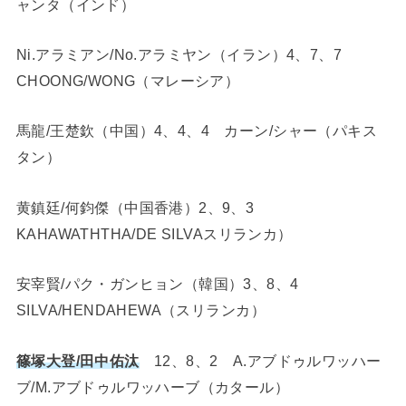
ャンタ（インド）
Ni.アラミアン/No.アラミヤン（イラン）4、7、7
CHOONG/WONG（マレーシア）
馬龍/王楚欽（中国）4、4、4 カーン/シャー（パキス
タン）
黄鎮廷/何鈞傑（中国香港）2、9、3
KAHAWATHTHA/DE SILVAスリランカ）
安宰賢/パク・ガンヒョン（韓国）3、8、4
SILVA/HENDAHEWA（スリランカ）
篠塚大登/田中佑汰
12、8、2 A.アブドゥルワッハー
ブ/M.アブドゥルワッハーブ（カタール）