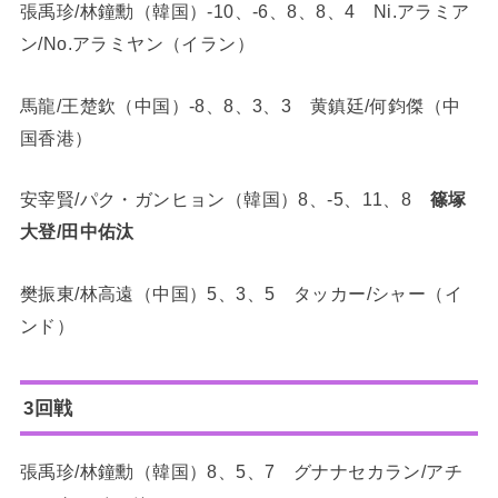
張禹珍/林鐘勳（韓国）-10、-6、8、8、4 Ni.アラミア
ン/No.アラミヤン（イラン）
馬龍/王楚欽（中国）-8、8、3、3 黄鎮廷/何鈞傑（中
国香港）
安宰賢/パク・ガンヒョン（韓国）8、-5、11、8
篠塚
大登/田中佑汰
樊振東/林高遠（中国）5、3、5 タッカー/シャー（イ
ンド）
3回戦
張禹珍/林鐘勳（韓国）8、5、7 グナナセカラン/アチ