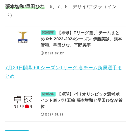
張本智和/早田ひな
6、7、8 デサイ/アクラ（イン
ド）
【卓球】Tリーグ選手 チームまと
関連記事
め 6th 2023-2024シーズン 伊藤美誠、張本
智和、早田ひな、平野美宇
2023.07.27
7月29日開幕 6thシーズンTリーグ 各チーム所属選手ま
とめ
【卓球】パリオリンピック選考ポ
関連記事
イント表 パリ五輪 張本智和と早田ひなが首
位
2024.01.29