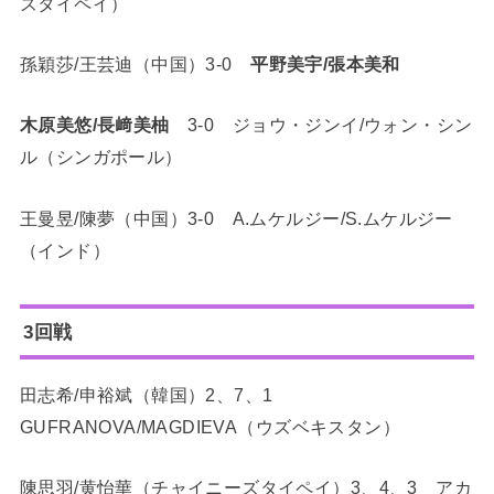
ズタイペイ）
孫穎莎/王芸迪（中国）3-0
平野美宇/張本美和
木原美悠/長﨑美柚
3-0 ジョウ・ジンイ/ウォン・シン
ル（シンガポール）
王曼昱/陳夢（中国）3-0 A.ムケルジー/S.ムケルジー
（インド）
3回戦
田志希/申裕斌（韓国）2、7、1
GUFRANOVA/MAGDIEVA（ウズベキスタン）
陳思羽/黄怡華（チャイニーズタイペイ）3、4、3 アカ