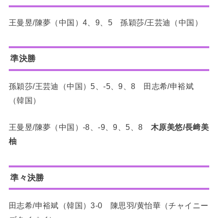
王曼昱/陳夢（中国）4、9、5 孫穎莎/王芸迪（中国）
準決勝
孫穎莎/王芸迪（中国）5、-5、9、8 田志希/申裕斌
（韓国）
王曼昱/陳夢（中国）-8、-9、9、5、8
木原美悠/長﨑美
柚
準々決勝
田志希/申裕斌（韓国）3-0 陳思羽/黄怡華（チャイニー