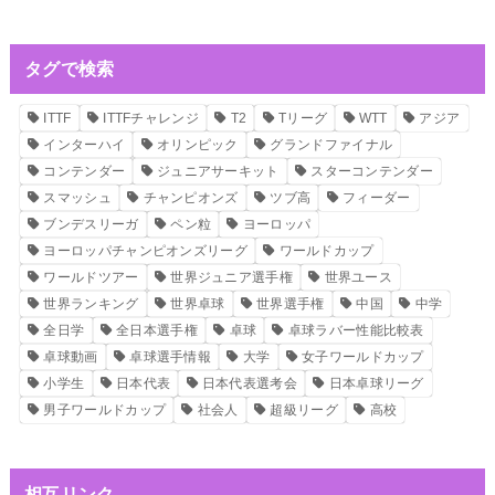
タグで検索
ITTF
ITTFチャレンジ
T2
Tリーグ
WTT
アジア
インターハイ
オリンピック
グランドファイナル
コンテンダー
ジュニアサーキット
スターコンテンダー
スマッシュ
チャンピオンズ
ツブ高
フィーダー
ブンデスリーガ
ペン粒
ヨーロッパ
ヨーロッパチャンピオンズリーグ
ワールドカップ
ワールドツアー
世界ジュニア選手権
世界ユース
世界ランキング
世界卓球
世界選手権
中国
中学
全日学
全日本選手権
卓球
卓球ラバー性能比較表
卓球動画
卓球選手情報
大学
女子ワールドカップ
小学生
日本代表
日本代表選考会
日本卓球リーグ
男子ワールドカップ
社会人
超級リーグ
高校
相互リンク