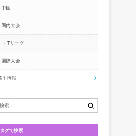
中国
国内大会
Tリーグ
国際大会
選手情報
検
索:
タグで検索