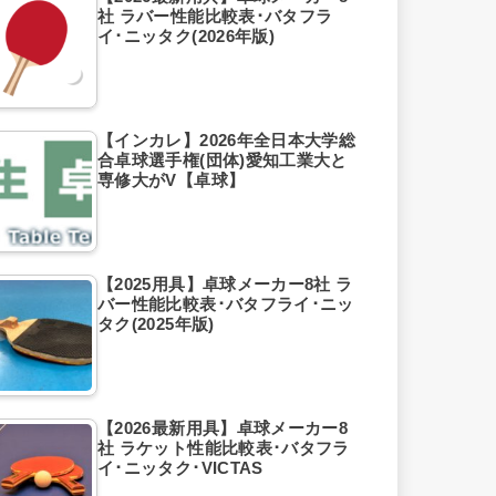
社 ラバー性能比較表･バタフラ
イ･ニッタク(2026年版)
【インカレ】2026年全日本大学総
合卓球選手権(団体)愛知工業大と
専修大がV【卓球】
【2025用具】卓球メーカー8社 ラ
バー性能比較表･バタフライ･ニッ
タク(2025年版)
【2026最新用具】卓球メーカー8
社 ラケット性能比較表･バタフラ
イ･ニッタク･VICTAS