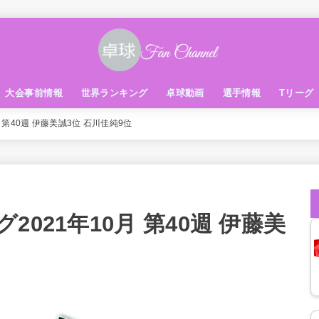
大会事前情報
世界ランキング
卓球動画
選手情報
Tリーグ
 第40週 伊藤美誠3位 石川佳純9位
021年10月 第40週 伊藤美