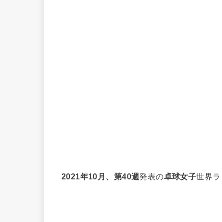
2021年10月、第40週
発表の
卓球女子
世界ラ