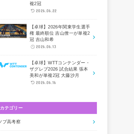
複2冠
2026.06.22
【卓球】2026年関東学生選手
権 最終順位 吉山僚一が単複2
冠 吉山和希
2026.06.13
【卓球】WTTコンテンダー・
ザグレブ2026 試合結果 張本
美和が単複2冠 大藤沙月
2026.06.16
カテゴリー
ツブ高考察