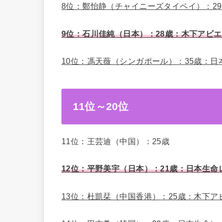
8位：鄭怡静（チャイニーズタイペイ）：29
9位：石川佳純（日本）：28歳：木下アビ
10
位：馮天薇（シンガポール）：35歳：日
11位～20位
11位：王芸迪（中国）：25歳
12位：平野美宇（日本）：21歳：日本生命
13位：杜凱栞（中国香港）：25歳：木下ア