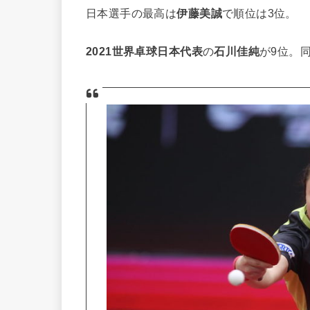
日本選手の最高は
伊藤美誠
で順位は3位。
2021世界卓球日本代表
の
石川佳純
が9位。