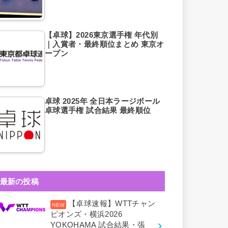
【卓球】2026東京選手権 年代別
｜入賞者・最終順位まとめ 東京オ
ープン
卓球 2025年 全日本ラージボール
卓球選手権 試合結果 最終順位
最新の投稿
【卓球速報】WTTチャン
ピオンズ・横浜2026
YOKOHAMA 試合結果・張