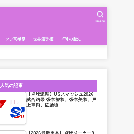
SEARCH
ツブ高考察
世界選手権
卓球の歴史
人気の記事
【卓球速報】USスマッシュ2026
試合結果 張本智和、張本美和、戸
上隼輔、佐藤瞳
【2026最新用具】卓球メーカー8